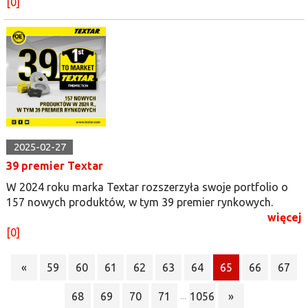
[0]
2025-02-27
39 premier Textar
W 2024 roku marka Textar rozszerzyła swoje portfolio o
157 nowych produktów, w tym 39 premier rynkowych.
więcej
[0]
«
59
60
61
62
63
64
65
66
67
68
69
70
71
1056
»
...