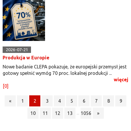
2026-07-21
Produkcja w Europie
Nowe badanie CLEPA pokazuje, że europejski przemysł jest
gotowy spełnić wymóg 70 proc. lokalnej produkcji ...
więcej
[0]
«
1
2
3
4
5
6
7
8
9
10
11
12
13
1056
»
...