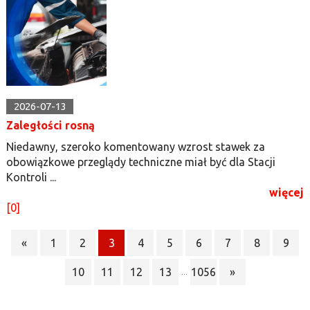
2026-07-13
Zaległości rosną
Niedawny, szeroko komentowany wzrost stawek za
obowiązkowe przeglądy techniczne miał być dla Stacji
Kontroli ...
więcej
[0]
«
1
2
3
4
5
6
7
8
9
10
11
12
13
1056
»
...