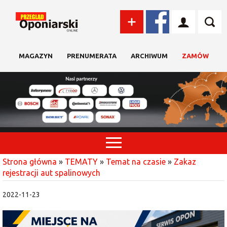
MAGAZYN
PRENUMERATA
ARCHIWUM
ZAMÓW
Strona główna
»
TEMATY
»
Temat na czasie
»
Zakaz
rejestracji aut spalinowych
2022-11-23