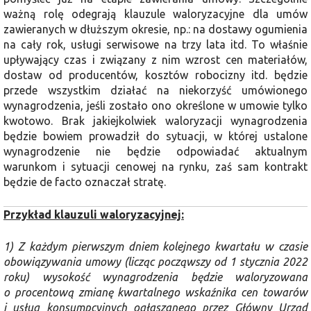
ważną rolę odegrają klauzule waloryzacyjne dla umów
zawieranych w dłuższym okresie, np.: na dostawy ogumienia
na cały rok, usługi serwisowe na trzy lata itd. To właśnie
upływający czas i związany z nim wzrost cen materiałów,
dostaw od producentów, kosztów robocizny itd. będzie
przede wszystkim działać na niekorzyść umówionego
wynagrodzenia, jeśli zostało ono określone w umowie tylko
kwotowo. Brak jakiejkolwiek waloryzacji wynagrodzenia
będzie bowiem prowadził do sytuacji, w której ustalone
wynagrodzenie nie będzie odpowiadać aktualnym
warunkom i sytuacji cenowej na rynku, zaś sam kontrakt
będzie de facto oznaczał stratę.
Przykład klauzuli waloryzacyjnej:
1) Z każdym pierwszym dniem kolejnego kwartału w czasie
obowiązywania umowy (licząc począwszy od 1 stycznia 2022
roku) wysokość wynagrodzenia będzie waloryzowana
o procentową zmianę kwartalnego wskaźnika cen towarów
i usług konsumpcyjnych ogłaszanego przez Główny Urząd