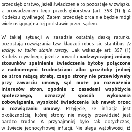
przedsiębiorstwo, jeżeli świadczenie to pozostaje w związku
z prowadzeniem tego przedsiębiorstwa (art. 358 (1) § 4
Kodeksu cywilnego). Zatem przedsiębiorca nie będzie mógł
wiele osiągnąć na tej podstawie przed sądem.
W takiej sytuacji w zasadzie ostatnią deską ratunku
pozostają rozwiązania tzw. klauzuli rebus sic stantibus
(z
łaciny: w takim stanie rzeczy)
. Jak wskazuje art. 357 (1)
Kodeksu cywilnego, jeżeli z powodu
nadzwyczajnej zmiany
stosunków spełnienie świadczenia byłoby połączone
z nadmiernymi trudnościami albo groziłoby jednej
ze stron rażącą stratą, czego strony nie przewidywały
przy zawarciu umowy, sąd może po rozważeniu
interesów stron, zgodnie z zasadami współżycia
społecznego, oznaczyć sposób wykonania
zobowiązania, wysokość świadczenia lub nawet orzec
o rozwiązaniu umowy
. Przyjęcie, że inflacja jest
okolicznością, której strony nie mogły przewidzieć jest
bardzo trudne. A przynajmniej było tak dotychczas,
w świecie jednocyfrowej inflacji. Nie ulega wątpliwości, iż