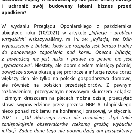
i uchronić swój budowany latami biznes przed
upadkiem?
W wydaniu Przeglądu Oponiarskiego z października
ubiegłego roku (10/2021) w artykule
„Inflacja - problem
wszystkich”
wskazywaliśmy, m. in. że:
„Inflacja, ten Dżin
wypuszczony z butelki, kiedy się rozpędzi jest bardzo trudny
do ponownego zagonienia pod korek. Obecna inflacja,
z pewnością nie jest niska i prawie na pewno nie jest
„tymczasowa”
. Niestety, ale dobre siedem miesięcy później
powyższe słowa okazują się prorocze a inflacja rzuca coraz
większy cień nie tylko na polskie gospodarstwa domowe,
ale również na polskich przedsiębiorców. Z pewnym
rozbawieniem, przerywanym nerwowym skurczem żołądka
i zimnym dreszczem na plecach można dzisiaj przeczytać
słowa wypowiedziane przez prezesa NBP A. Glapińskiego
nieco ponad rok temu na konferencji prasowej, w styczniu
2021 r.:
„Od dłuższego czasu nie rozumiem, skąd takie
zaniepokojenie obserwatorów rzekomą groźbą wybuchu
inflacji. Żadne dane tego nie potwierdzają ani perspektywy