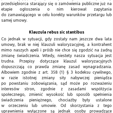
przedsiębiorca starający się o zamówienia publiczne już na
etapie ogłoszenia o nim kierował zapytania
do zamawiającego w celu korekty warunków przetargu lub
samej umowy.
Klauzula rebus sic stantibus
Co jednak w sytuacji, gdy zostały nam jeszcze dwa lata
umowy, brak w niej klauzuli waloryzacyjnej, a kontrahent
mimo naszych apeli i próśb nie chce się zgodzić na żadną
zmianę świadczenia. Wtedy, niestety nasza sytuacja jest
trudna. Przepisy dotyczące klauzul waloryzacyjnych
dopuszczają co prawda zmianę zasad wynagradzania.
Albowiem zgodnie z art. 358 (1) § 3 kodeksu cywilnego,
w razie istotnej zmiany siły nabywczej pieniądza
po powstaniu zobowiązania, sąd może po rozważeniu
interesów stron, zgodnie z zasadami współżycia
społecznego, zmienić wysokość lub sposób spełnienia
świadczenia pieniężnego, chociażby były ustalone
w orzeczeniu lub umowie. Od skorzystania z tego
uprawnienia wyłączone są jednak osoby prowadzące