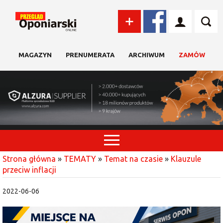
MAGAZYN
PRENUMERATA
ARCHIWUM
ZAMÓW
Strona główna
»
TEMATY
»
Temat na czasie
»
Klauzule
przeciw inflacji
2022-06-06