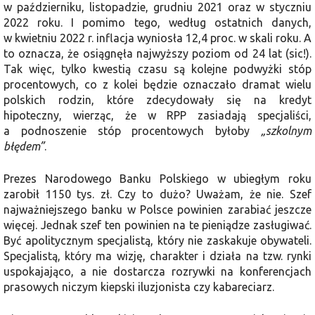
w październiku, listopadzie, grudniu 2021 oraz w styczniu
2022 roku. I pomimo tego, według ostatnich danych,
w kwietniu 2022 r. inflacja wyniosła 12,4 proc. w skali roku. A
to oznacza, że osiągnęła najwyższy poziom od 24 lat (sic!).
Tak więc, tylko kwestią czasu są kolejne podwyżki stóp
procentowych, co z kolei będzie oznaczało dramat wielu
polskich rodzin, które zdecydowały się na kredyt
hipoteczny, wierząc, że w RPP zasiadają specjaliści,
a podnoszenie stóp procentowych byłoby
„szkolnym
błędem”
.
Prezes Narodowego Banku Polskiego w ubiegłym roku
zarobił 1150 tys. zł. Czy to dużo? Uważam, że nie. Szef
najważniejszego banku w Polsce powinien zarabiać jeszcze
więcej. Jednak szef ten powinien na te pieniądze zasługiwać.
Być apolitycznym specjalistą, który nie zaskakuje obywateli.
Specjalistą, który ma wizję, charakter i działa na tzw. rynki
uspokajająco, a nie dostarcza rozrywki na konferencjach
prasowych niczym kiepski iluzjonista czy kabareciarz.