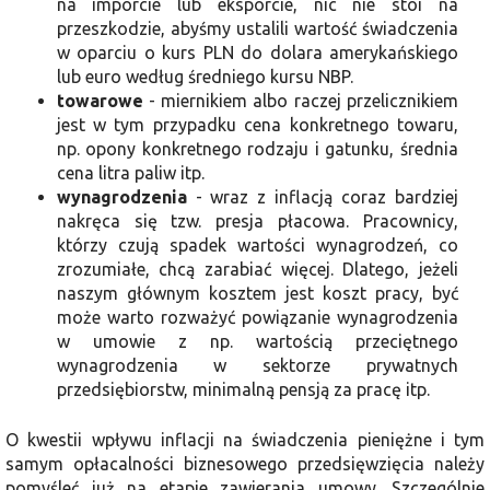
na imporcie lub eksporcie, nic nie stoi na
przeszkodzie, abyśmy ustalili wartość świadczenia
w oparciu o kurs PLN do dolara amerykańskiego
lub euro według średniego kursu NBP.
towarowe
- miernikiem albo raczej przelicznikiem
jest w tym przypadku cena konkretnego towaru,
np. opony konkretnego rodzaju i gatunku, średnia
cena litra paliw itp.
wynagrodzenia
- wraz z inflacją coraz bardziej
nakręca się tzw. presja płacowa. Pracownicy,
którzy czują spadek wartości wynagrodzeń, co
zrozumiałe, chcą zarabiać więcej. Dlatego, jeżeli
naszym głównym kosztem jest koszt pracy, być
może warto rozważyć powiązanie wynagrodzenia
w umowie z np. wartością przeciętnego
wynagrodzenia w sektorze prywatnych
przedsiębiorstw, minimalną pensją za pracę itp.
O kwestii wpływu inflacji na świadczenia pieniężne i tym
samym opłacalności biznesowego przedsięwzięcia należy
pomyśleć już na etapie zawierania umowy. Szczególnie