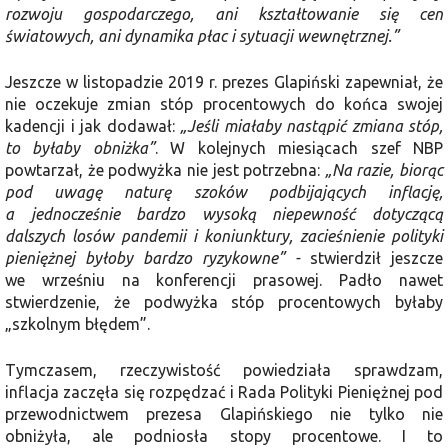
rozwoju gospodarczego, ani kształtowanie się cen
światowych, ani dynamika płac i sytuacji wewnętrznej.”
Jeszcze w listopadzie 2019 r. prezes Glapiński zapewniał, że
nie oczekuje zmian stóp procentowych do końca swojej
kadencji i jak dodawał:
„Jeśli miałaby nastąpić zmiana stóp,
to byłaby obniżka”
. W kolejnych miesiącach szef NBP
powtarzał, że podwyżka nie jest potrzebna:
„Na razie, biorąc
pod uwagę naturę szoków podbijających inflację,
a jednocześnie bardzo wysoką niepewność dotyczącą
dalszych losów pandemii i koniunktury, zacieśnienie polityki
pieniężnej byłoby bardzo ryzykowne” -
stwierdził jeszcze
we wrześniu na konferencji prasowej. Padło nawet
stwierdzenie, że podwyżka stóp procentowych byłaby
„szkolnym błędem”.
Tymczasem, rzeczywistość powiedziała sprawdzam,
inflacja zaczęła się rozpędzać i Rada Polityki Pieniężnej pod
przewodnictwem prezesa Glapińskiego nie tylko nie
obniżyła, ale podniosła stopy procentowe. I to