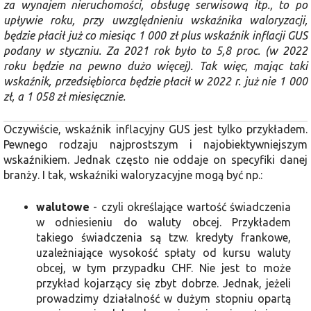
za wynajem nieruchomości, obsługę serwisową itp., to po
upływie roku, przy uwzględnieniu wskaźnika waloryzacji,
będzie płacił już co miesiąc 1 000 zł plus wskaźnik inflacji GUS
podany w styczniu. Za 2021 rok było to 5,8 proc. (w 2022
roku będzie na pewno dużo więcej). Tak więc, mając taki
wskaźnik, przedsiębiorca będzie płacił w 2022 r. już nie 1 000
zł, a 1 058 zł miesięcznie.
Oczywiście, wskaźnik inflacyjny GUS jest tylko przykładem.
Pewnego rodzaju najprostszym i najobiektywniejszym
wskaźnikiem. Jednak często nie oddaje on specyfiki danej
branży. I tak, wskaźniki waloryzacyjne mogą być np.:
walutowe
- czyli określające wartość świadczenia
w odniesieniu do waluty obcej. Przykładem
takiego świadczenia są tzw. kredyty frankowe,
uzależniające wysokość spłaty od kursu waluty
obcej, w tym przypadku CHF. Nie jest to może
przykład kojarzący się zbyt dobrze. Jednak, jeżeli
prowadzimy działalność w dużym stopniu opartą