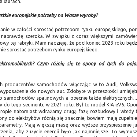
a laurach.
ystkie europejskie potrzeby na Wasze wyroby?
tanie w całości sprostać potrzebom rynku europejskiego, p
uż naprawdę szeroka. W związku z coraz większymi zamówie
dowy tej fabryki. Mam nadzieję, że pod koniec 2023 roku będ
nie sprostać potrzebom rynku europejskiego.
ktromobilnych? Czym różnią się te opony od tych do poj
zych producentów samochodów włączając w to Audi, Volksw
 wyposażenie do nowych aut. Zdobyte w przeszłości umiejęt
 samochodów spalinowych a obecnie także elektrycznych. J
ny do tego segmentu w 2021 roku. Był to model KIA eV6. Opo
Europie natomiast wdrażamy drugą fazę rozbudowy i wtedy 
ny do elektryków różnią się znacznie, bowiem mają zupełnie
e parametry. Mają większą masę oraz wyższe przyspieszenie j
zenia, aby zużycie energii było jak najmniejsze. To wymus