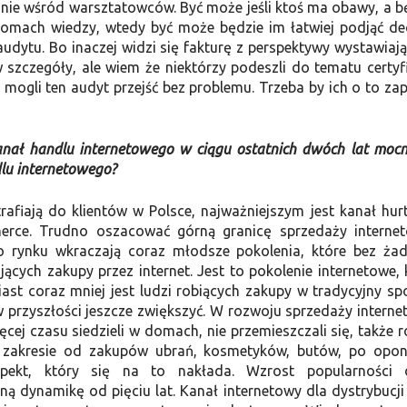
nie wśród warsztatowców. Być może jeśli ktoś ma obawy, a b
ziomach wiedzy, wtedy być może będzie im łatwiej podjąć de
audytu. Bo inaczej widzi się fakturę z perspektywy wystawiaj
 szczegóły, ale wiem że niektórzy podeszli do tematu certyfi
 mogli ten audyt przejść bez problemu. Trzeba by ich o to zap
Kanał handlu internetowego w ciągu ostatnich dwóch lat mocn
dlu internetowego?
afiają do klientów w Polsce, najważniejszym jest kanał hur
ce. Trudno oszacować górną granicę sprzedaży internet
 rynku wkraczają coraz młodsze pokolenia, które bez ża
ących zakupy przez internet. Jest to pokolenie internetowe, 
st coraz mniej jest ludzi robiących zakupy w tradycyjny sp
przyszłości jeszcze zwiększyć. W rozwoju sprzedaży interne
ej czasu siedzieli w domach, nie przemieszczali się, także r
zakresie od zakupów ubrań, kosmetyków, butów, po opo
spekt, który się na to nakłada. Wzrost popularności
 dynamikę od pięciu lat. Kanał internetowy dla dystrybucji