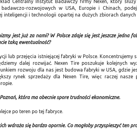
kład Centralny Instytut Badawczy firmy Nexen, który służy
 badawczo-rozwojowych w USA, Europie i Chinach, pode
 inteligencji i technologii opartej na dużych zbiorach danych 
zmy jest już za nami? W Polsce zdaje się jest jeszcze jedna fa
acie taką ewentualność?
 lub przejęcia istniejącej fabryki w Polsce. Koncentrujemy s
będziemy dalej rozwijać. Nexen Tire poszukuje kolejnych w
runkiem rozwoju dla nas jest budowa fabryki w USA, gdzie je
kszy rynek sprzedaży dla Nexen Tire, więc raczej nasze 
ropie.
 Poznań, która ma obecnie spore trudności ekonomiczne.
lejce po teren po tej fabryce.
ich wdraża się bardzo opornie. Co mogłoby przyspieszyć ten pr