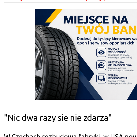
"Nic dwa razy sie nie zdarza"
W Czechach rozbudowa fabryki, w USA now