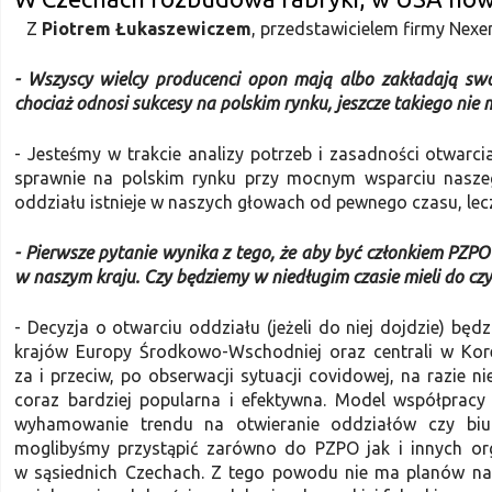
Z
Piotrem Łukaszewiczem
, przedstawicielem firmy Nex
- Wszyscy wielcy producenci opon mają albo zakładają swo
chociaż odnosi sukcesy na polskim rynku, jeszcze takiego nie
- Jesteśmy w trakcie analizy potrzeb i zasadności otwarc
sprawnie na polskim rynku przy mocnym wsparciu naszeg
oddziału istnieje w naszych głowach od pewnego czasu, lecz
- Pierwsze pytanie wynika z tego, że aby być członkiem PZP
w naszym kraju. Czy będziemy w niedługim czasie mieli do cz
- Decyzja o otwarciu oddziału (jeżeli do niej dojdzie) bę
krajów Europy Środkowo-Wschodniej oraz centrali w Korei
za i przeciw, po obserwacji sytuacji covidowej, na razie 
coraz bardziej popularna i efektywna. Model współpracy
wyhamowanie trendu na otwieranie oddziałów czy biur
moglibyśmy przystąpić zarówno do PZPO jak i innych org
w sąsiednich Czechach. Z tego powodu nie ma planów na 