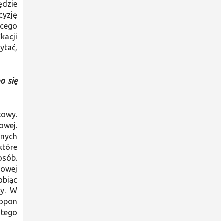
ędzie
cyzję
ącego
kacji
ytać,
o się
towy.
owej.
dnych
które
osób.
towej
obiąc
ny. W
 opon
 tego