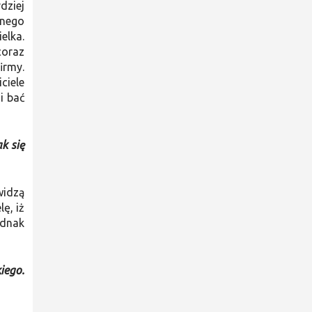
dziej
tnego
elka.
coraz
irmy.
ciele
i bać
k się
widzą
ę, iż
ednak
iego.