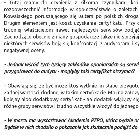
- Tutaj mamy do czynienia z kilkoma czynnikami, któ
rozpowszechnić informację w społeczeństwie o zaletach 
Kowalskiego poruszającego się autem po polskich drogac
Drugim elementem jest koszt uzyskania certyfikatu. Przy 
trudniej właścicielom nawet najlepszych serwisów podj
Zachodzące obecnie zmiany gospodarcze także nie sprzyjają
niektórych serwisów boją się konfrontacji z audytorami i 
negatywnej oceny.
- Jednak wśród tych tysięcy zakładów oponiarskich są serwisy
przygotować do audytu - mogłyby taki certyfikat otrzymać?
- Obawiają się, że być może ktoś wytknie im słabe przygot
żadnej wartości dodanej w takim certyfikacie. Można założyć
kolejny albo dodatkowy certyfikat - na dodatek wiążący się
różne grupy serwisów i trudno wszystkie włożyć do jednego
- W marcu ma wystartować Akademia PZPO, która będzie org
Będzie w nich chodziło o pokazanie jak skutecznie podejść do