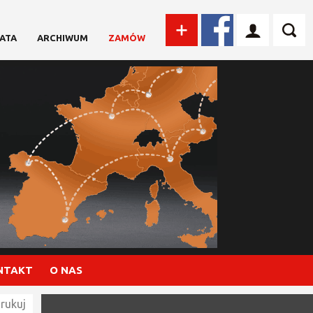
ATA
ARCHIWUM
ZAMÓW
NTAKT
O NAS
rukuj