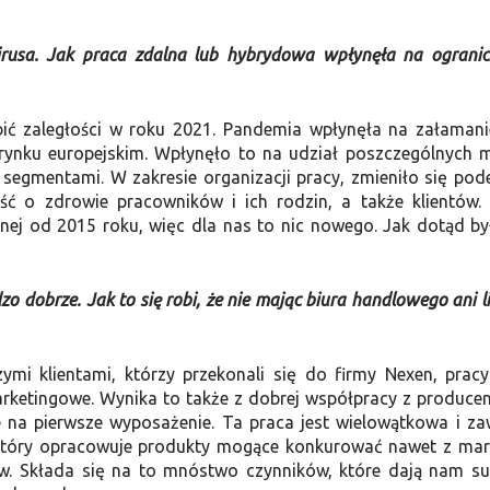
usa. Jak praca zdalna lub hybrydowa wpłynęła na ogranic
bić zaległości w roku 2021. Pandemia wpłynęła na załamani
a rynku europejskim. Wpłynęło to na udział poszczególnych 
segmentami. W zakresie organizacji pracy, zmieniło się pode
 o zdrowie pracowników i ich rodzin, a także klientów.
lnej od 2015 roku, więc dla nas to nic nowego. Jak dotąd by
o dobrze. Jak to się robi, że nie mając biura handlowego ani li
zymi klientami, którzy przekonali się do firmy Nexen, prac
rketingowe. Wynika to także z dobrej współpracy z produce
 na pierwsze wyposażenie. Ta praca jest wielowątkowa i za
który opracowuje produkty mogące konkurować nawet z ma
tów. Składa się na to mnóstwo czynników, które dają nam su