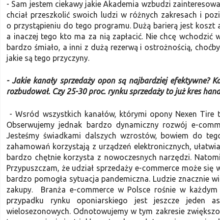
- Sam jestem ciekawy jakie Akademia wzbudzi zainteresowa
chciał przeszkolić swoich ludzi w różnych zakresach i po
o przystąpieniu do tego programu. Dużą barierą jest koszt 
a inaczej tego kto ma za nią zapłacić. Nie chcę wchodzić w
bardzo śmiało, a inni z dużą rezerwą i ostrożnością, choćby
jakie są tego przyczyny.
- Jakie kanały sprzedaży opon są najbardziej efektywne? 
rozbudował. Czy 25-30 proc. rynku sprzedaży to już kres han
- Wsród wszystkich kanałów, którymi opony Nexen Tire tr
Obserwujemy jednak bardzo dynamiczny rozwój e-commer
Jesteśmy świadkami dalszych wzrostów, bowiem do tego
zahamowań korzystają z urządzeń elektronicznych, ułatwiaj
bardzo chętnie korzysta z nowoczesnych narzędzi. Natomia
Przypuszczam, że udział sprzedaży e-commerce może się w 
bardzo pomogła sytuacja pandemiczna. Ludzie znacznie więc
zakupy. Branża e-commerce w Polsce rośnie w każdym 
przypadku rynku oponiarskiego jest jeszcze jeden a
wielosezonowych. Odnotowujemy w tym zakresie zwiększoną