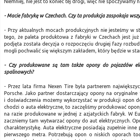
Niemniej, nie jest to koniec tej drogi, więc nie spoczywamy n
- Macie fabrykę w Czechach. Czy ta produkcja zaspokaja wsz
- Przy aktualnych mocach produkcyjnych nie jesteśmy w s
tego, że paleta produktowa z fabryki w Czechach jest j
podjęta została decyzja o rozpoczęciu drugiej fazy rozbu
mogli pochwalić się większym zakładem, który będzie w sta
- Czy produkowane są tam także opony do pojazdów ele
spalinowych?
- Przez lata firma Nexen Tire była partnerem najwięks
Porsche. Jako partner dostarczający opony na oryginalne
i doświadczenia możemy wykorzystać w produkcji opon do
chodzi o auta elektryczne, to zaczęliśmy produkować opo
na razie produkowane w jednej z azjatyckich fabryk. W 
zaczniemy tam wytwarzać opony do aut elektrycznych. Opo
charakterystykę. Auta elektryczne posiadają zupełnie inn
pierwszego metra. Potrzebują opon o niskich oporach toc