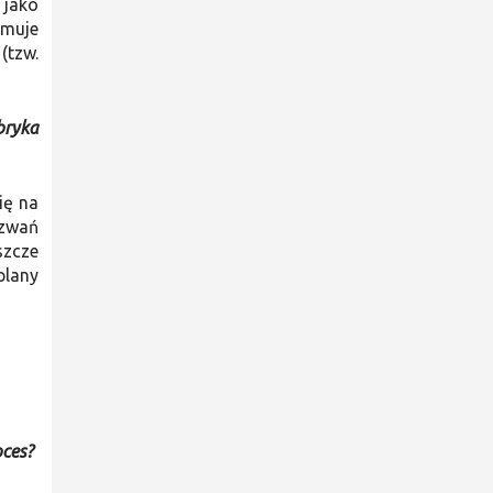
 jako
jmuje
(tzw.
bryka
ię na
yzwań
szcze
plany
oces?