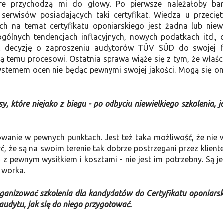
re przychodzą mi do głowy. Po pierwsze należałoby bar
serwisów posiadających taki certyfikat. Wiedza u przecię
h na temat certyfikatu oponiarskiego jest żadna lub niewi
ogólnych tendencjach inflacyjnych, nowych podatkach itd., 
ąć decyzję o zaproszeniu audytorów TÜV SÜD do swojej f
 temu procesowi. Ostatnia sprawa wiąże się z tym, że właści
systemem ocen nie będąc pewnymi swojej jakości. Mogą się on
, które niejako z biegu - po odbyciu niewielkiego szkolenia, ja
owanie w pewnych punktach. Jest też taka możliwość, że nie 
, że są na swoim terenie tak dobrze postrzegani przez klientel
 z pewnym wysiłkiem i kosztami - nie jest im potrzebny. Są j
 worka.
anizować szkolenia dla kandydatów do Certyfikatu oponiarsk
 audytu, jak się do niego przygotować.