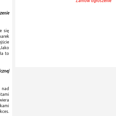
Zamów ogłoszenie
zenie
e się
marek
jście
 Jako
ła to
cznej
y nad
ntami
wiera
rkami
kces.