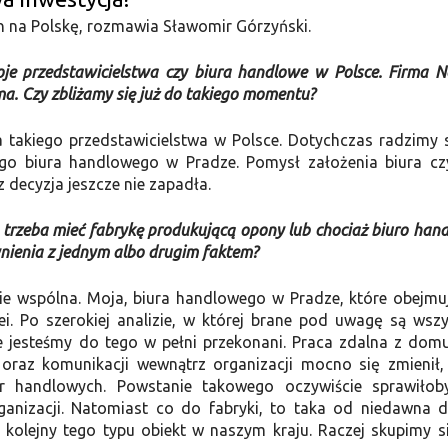
en na Polskę, rozmawia Sławomir Górzyński.
je przedstawicielstwa czy biura handlowe w Polsce. Firma N
 ma. Czy zbliżamy się już do takiego momentu?
ia takiego przedstawicielstwa w Polsce. Dotychczas radzimy 
o biura handlowego w Pradze. Pomysł założenia biura cz
 decyzja jeszcze nie zapadła.
O trzeba mieć fabrykę produkującą opony lub chociaż biuro han
ynienia z jednym albo drugim faktem?
dzie wspólna. Moja, biura handlowego w Pradze, które obejmu
. Po szerokiej analizie, w której brane pod uwagę są wszy
nie jesteśmy do tego w pełni przekonani. Praca zdalna z domu
 oraz komunikacji wewnątrz organizacji mocno się zmienił,
 handlowych. Powstanie takowego oczywiście sprawiłob
anizacji. Natomiast co do fabryki, to taka od niedawna d
kolejny tego typu obiekt w naszym kraju. Raczej skupimy s