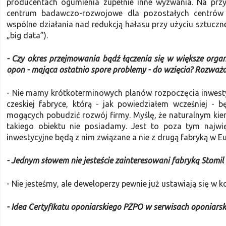
producentach ogumienia zupełnie inne wyzwania. Na przy
centrum badawczo-rozwojowe dla pozostałych centrów
wspólne działania nad redukcją hałasu przy użyciu sztucznej
„big data”).
- Czy okres przejmowania bądź łączenia się w większe organi
opon - mająca ostatnio spore problemy - do wzięcia? Rozważ
- Nie mamy krótkoterminowych planów rozpoczęcia inwestycji
czeskiej fabryce, którą - jak powiedziałem wcześniej - 
mogących pobudzić rozwój firmy. Myślę, że naturalnym kie
takiego obiektu nie posiadamy. Jest to poza tym najwię
inwestycyjne będą z nim związane a nie z drugą fabryką w Eu
- Jednym słowem nie jesteście zainteresowani fabryką Stomil
- Nie jesteśmy, ale deweloperzy pewnie już ustawiają się w ko
- Idea Certyfikatu oponiarskiego PZPO w serwisach oponiarsk