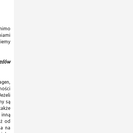
omimo
niami
ziemy
azdów
agen,
ności
eżeli
ny są
także
 inną
uż od
za na