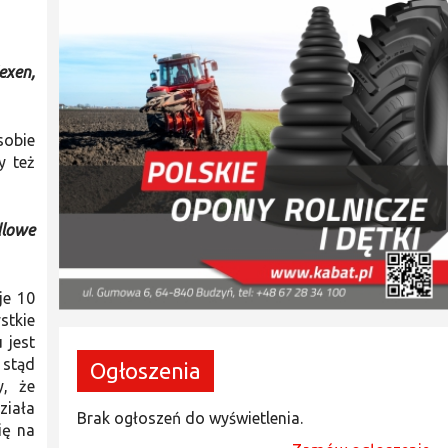
exen,
sobie
y też
dlowe
je 10
stkie
 jest
 stąd
Ogłoszenia
y, że
ziała
Brak ogłoszeń do wyświetlenia.
ię na