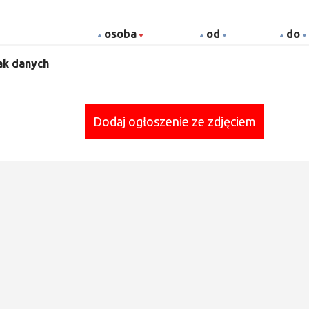
osoba
od
do
ak danych
Dodaj ogłoszenie ze zdjęciem