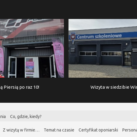
ą Piersią po raz 10!
Wizyta w siedzibie W
nia
Co, gdzie, kiedy?
Z wizytą w firmie…
Temat na czasie
Certyfikat oponiarski
Persona