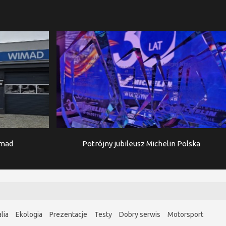
imad
Potrójny jubileusz Michelin Polska
lia
Ekologia
Prezentacje
Testy
Dobry serwis
Motorsport