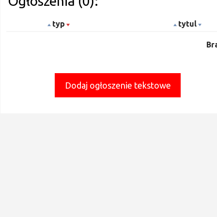
Ogłoszenia (0):
typ
tytul
Br
Dodaj ogłoszenie tekstowe