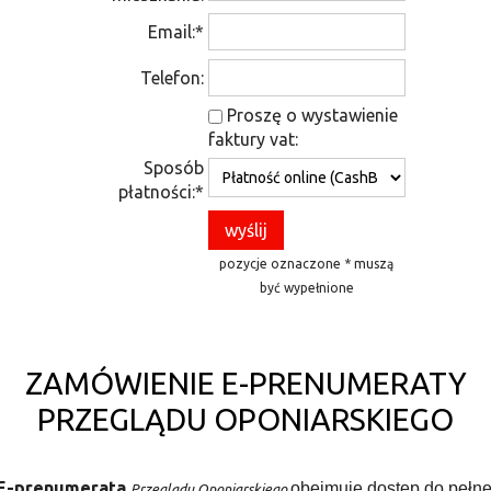
Email:*
Telefon:
Proszę o wystawienie
faktury vat:
Sposób
płatności:*
pozycje oznaczone * muszą
być wypełnione
ZAMÓWIENIE E-PRENUMERATY
PRZEGLĄDU OPONIARSKIEGO
E-prenumerata
obejmuje dostęp do pełne
Przeglądu Oponiarskiego