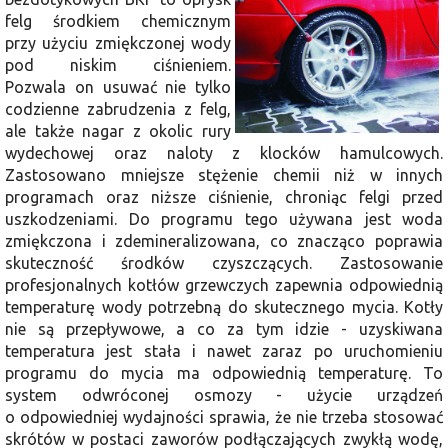
felg środkiem chemicznym
przy użyciu zmiękczonej wody
pod niskim ciśnieniem.
Pozwala on usuwać nie tylko
codzienne zabrudzenia z felg,
ale także nagar z okolic rury
wydechowej oraz naloty z klocków hamulcowych.
Zastosowano mniejsze stężenie chemii niż w innych
programach oraz niższe ciśnienie, chroniąc felgi przed
uszkodzeniami. Do programu tego używana jest woda
zmiękczona i zdemineralizowana, co znacząco poprawia
skuteczność środków czyszczących. Zastosowanie
profesjonalnych kotłów grzewczych zapewnia odpowiednią
temperaturę wody potrzebną do skutecznego mycia. Kotły
nie są przepływowe, a co za tym idzie - uzyskiwana
temperatura jest stała i nawet zaraz po uruchomieniu
programu do mycia ma odpowiednią temperaturę. To
system odwróconej osmozy - użycie urządzeń
o odpowiedniej wydajności sprawia, że nie trzeba stosować
skrótów w postaci zaworów podłączających zwykłą wodę,