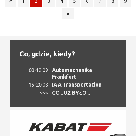
«
1
2
3
4
5
6
7
8
9
»
Co, gdzie, kiedy?
Automechanika
08-12.09
Frankfurt
IAA Transportation
15-20.08
CO JUŻ BYŁO...
>>>