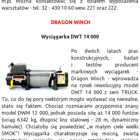
m.pl. Można kontaktować się z działem wyposażenia
warsztatów - tel.: 32 - 430 10 60 wew. 221 oraz 222.
DRAGON WINCH
Wyciągarka DWT 14 000
Po dwóch latach prac
konstrukcyjnych, badań
i testów producent
markowych wyciągarek -
Dragon Winch - wprowadza
na rynek rewolucyjny model
DWT 14 000 z serii TRUCK.
To, co do tej pory niektórym mogło wydawać się nierealne,
stało się faktem. Chociaż rozmiarami przypomina znany
model DWM 12 000, jednak posiada siłę aż 14 000 funtów
(uciąg 6342 kg, długość liny stalowej - 28 m, dynamiczny
hamulec). Chciałoby się powiedzieć „w małym ciele wielki
SMOK”! Wyciągarka charakteryzuje się mocną, zwartą