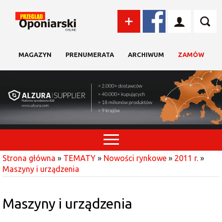
MAGAZYN
PRENUMERATA
ARCHIWUM
ZAMÓW
Strona główna
»
TEMATY
»
Nowości rynkowe
»
2011 r.
»
Maszyny i urządzenia
Maszyny i urządzenia