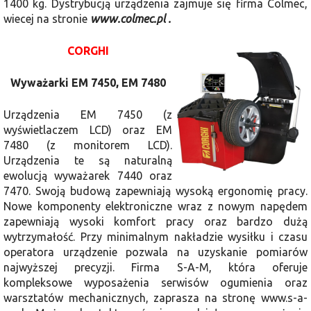
1400 kg. Dystrybucją urządzenia zajmuje się firma Colmec,
wiecej na stronie
www.colmec.pl .
CORGHI
Wyważarki EM 7450, EM 7480
Urządzenia EM 7450 (z
wyświetlaczem LCD) oraz EM
7480 (z monitorem LCD).
Urządzenia te są naturalną
ewolucją wyważarek 7440 oraz
7470. Swoją budową zapewniają wysoką ergonomię pracy.
Nowe komponenty elektroniczne wraz z nowym napędem
zapewniają wysoki komfort pracy oraz bardzo dużą
wytrzymałość. Przy minimalnym nakładzie wysiłku i czasu
operatora urządzenie pozwala na uzyskanie pomiarów
najwyższej precyzji. Firma S-A-M, która oferuje
kompleksowe wyposażenia serwisów ogumienia oraz
warsztatów mechanicznych, zaprasza na stronę www.s-a-