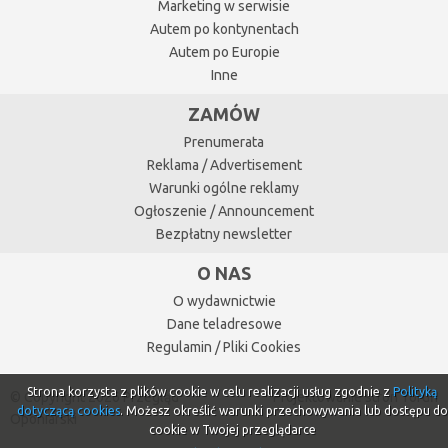
Marketing w serwisie
Autem po kontynentach
Autem po Europie
Inne
ZAMÓW
Prenumerata
Reklama / Advertisement
Warunki ogólne reklamy
Ogłoszenie / Announcement
Bezpłatny newsletter
O NAS
O wydawnictwie
Dane teladresowe
Regulamin / Pliki Cookies
Strona korzysta z plików cookie w celu realizacji usług zgodnie z
Polityką
© Copyright 2026 Przegląd
Projektowanie stron Toruń
dotyczącą cookies
. Możesz określić warunki przechowywania lub dostępu do
Oponiarski
cookie w Twojej przeglądarce