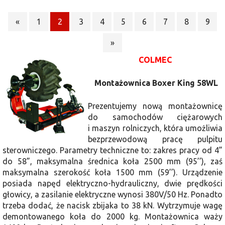
«
1
2
3
4
5
6
7
8
9
»
COLMEC
Montażownica Boxer King 58WL
Prezentujemy nową montażownicę
do samochodów ciężarowych
i maszyn rolniczych, która umożliwia
bezprzewodową pracę pulpitu
sterowniczego. Parametry techniczne to: zakres pracy od 4”
do 58”, maksymalna średnica koła 2500 mm (95’’), zaś
maksymalna szerokość koła 1500 mm (59’’). Urządzenie
posiada napęd elektryczno-hydrauliczny, dwie prędkości
głowicy, a zasilanie elektryczne wynosi 380V/50 Hz. Ponadto
trzeba dodać, że nacisk zbijaka to 38 kN. Wytrzymuje wagę
demontowanego koła do 2000 kg. Montażownica waży