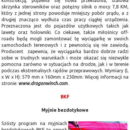
konstrukcją, pojawiła się nowa przekładnia, stalowa
skrzynka sterowników oraz potężny silnik o mocy 7,8 KM,
który z jednej strony powoduje mniejszy pobór prądu, a z
drugiej znacząco wydłuża czas pracy ciągłej urządzenia.
Przeznaczona jest do pojazdów użytkowych takich jak
lawety oraz holowniki. Co ciekawe, także miłośnicy off-
roadu będą mogli zamontować tę wyciągarkę w swoich
samochodach terenowych i z pewnością się nie zawiodą.
Producent zapewnia, że wyciągarka bardzo dobrze radzi
sobie w trudnych warunkach i może okazać się niezwykle
pomocna zarówno w sytuacjach na drodze, jak i w terenie
podczas ekstremalnych rajdów przeprawowych. Wymiary (L
x W x H): 579 mm x 160mm x 230mm. Więcej informacji na
stronie:
www.dragonwinch.com
.
BKF
Myjnie bezdotykowe
Szósty program na myjniach
bezdotykowych BKF to oprysk