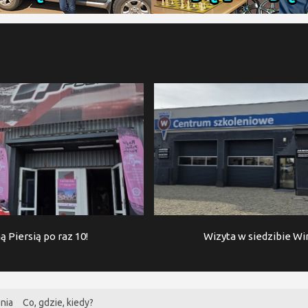
ą Piersią po raz 10!
Wizyta w siedzibie W
nia
Co, gdzie, kiedy?