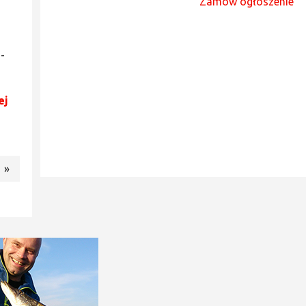
Zamów ogłoszenie
-
ej
»