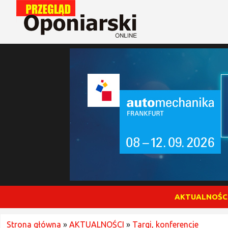
AKTUALNOŚC
Strona główna
»
AKTUALNOŚCI
»
Targi, konferencje