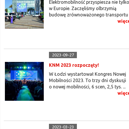
Elektromobilność przyspiesza nie tylk
w Europie. Zaczęliśmy olbrzymią
budowę zrównoważonego transportu .
więc
2023-09-27
KNM 2023 rozpoczęty!
W Łodzi wystartował Kongres Nowej
Mobilności 2023. To trzy dni dyskusji
o nowej mobilności, 6 scen, 2,5 tys. ...
więc
2023-03-23