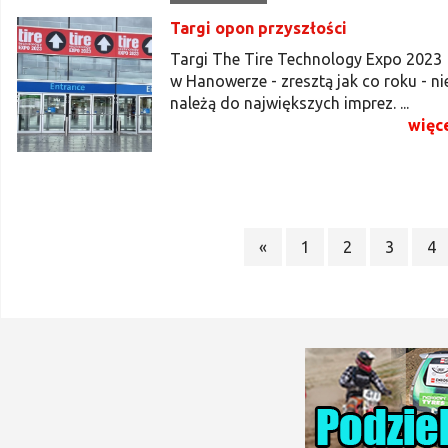
Targi opon przyszłości
Targi The Tire Technology Expo 2023
w Hanowerze - zresztą jak co roku - ni
należą do największych imprez. ...
więc
«
1
2
3
4