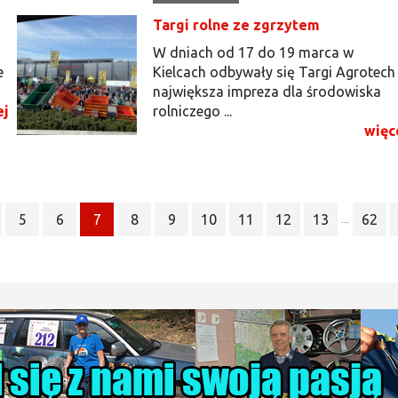
Targi rolne ze zgrzytem
W dniach od 17 do 19 marca w
e
Kielcach odbywały się Targi Agrotech 
największa impreza dla środowiska
ej
rolniczego ...
więc
5
6
7
8
9
10
11
12
13
62
...