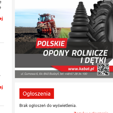
e
e
ej
i
w
ej
Ogłoszenia
Brak ogłoszeń do wyświetlenia.