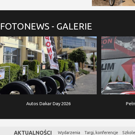
FOTONEWS
- GALERIE
Autos Dakar Day 2026
Pełn
AKTUALNOŚCI
Wydarzenia
Targi, konferencje
Szkole