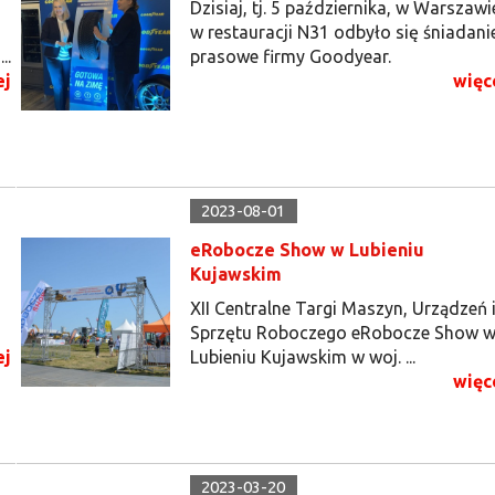
o
Dzisiaj, tj. 5 października, w Warszawi
w restauracji N31 odbyło się śniadani
..
prasowe firmy Goodyear.
ej
więc
2023-08-01
eRobocze Show w Lubieniu
Kujawskim
XII Centralne Targi Maszyn, Urządzeń 
Sprzętu Roboczego eRobocze Show 
ej
Lubieniu Kujawskim w woj. ...
więc
2023-03-20