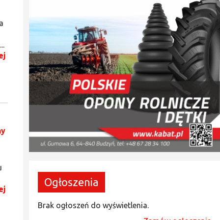
a
..
ej
ny
u
Ogłoszenia
ej
Brak ogłoszeń do wyświetlenia.