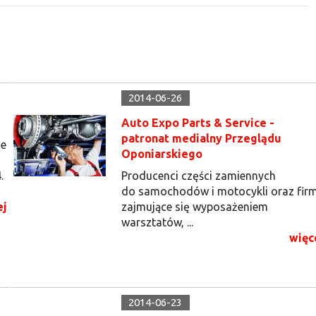
2014-06-26
Auto Expo Parts & Service -
patronat medialny Przeglądu
ie
Oponiarskiego
.
Producenci części zamiennych
do samochodów i motocykli oraz fir
ej
zajmujące się wyposażeniem
warsztatów, ...
więc
2014-06-23