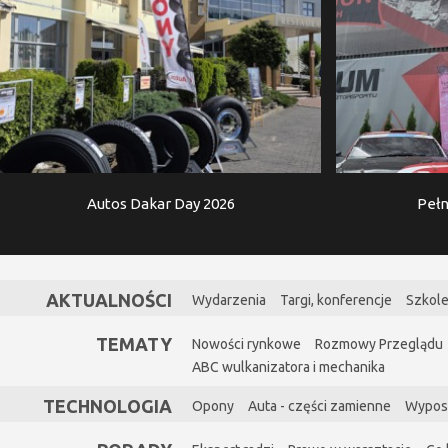
Autos Dakar Day 2026
Pełn
AKTUALNOŚCI
Wydarzenia
Targi, konferencje
Szkole
TEMATY
Nowości rynkowe
Rozmowy Przeglądu
ABC wulkanizatora i mechanika
TECHNOLOGIA
Opony
Auta - części zamienne
Wypos