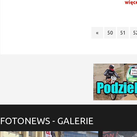
więc
«
50
51
5
FOTONEWS
- GALERIE