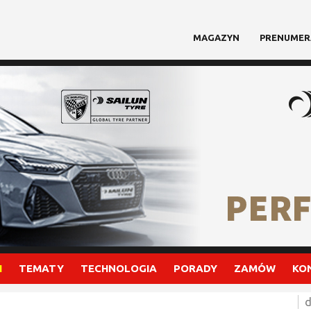
MAGAZYN
PRENUMER
I
TEMATY
TECHNOLOGIA
PORADY
ZAMÓW
KO
d