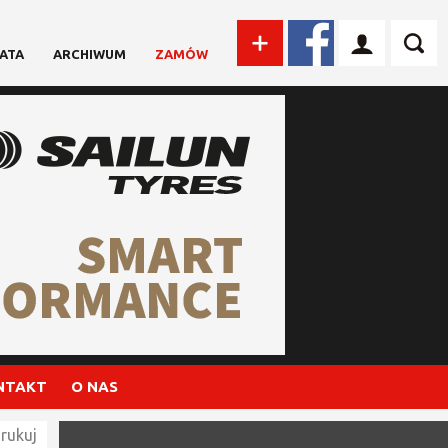
ATA
ARCHIWUM
ZAMÓW
NTAKT
O NAS
rukuj