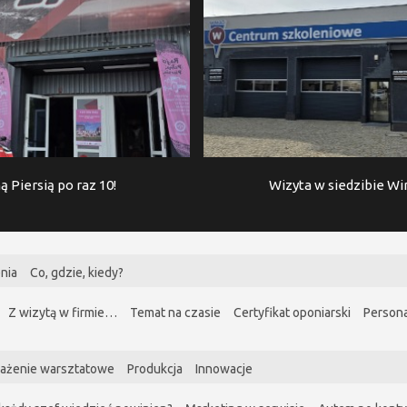
ą Piersią po raz 10!
Wizyta w siedzibie W
nia
Co, gdzie, kiedy?
Z wizytą w firmie…
Temat na czasie
Certyfikat oponiarski
Persona
ażenie warsztatowe
Produkcja
Innowacje