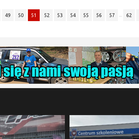
49
50
51
52
53
54
55
56
57
62
...