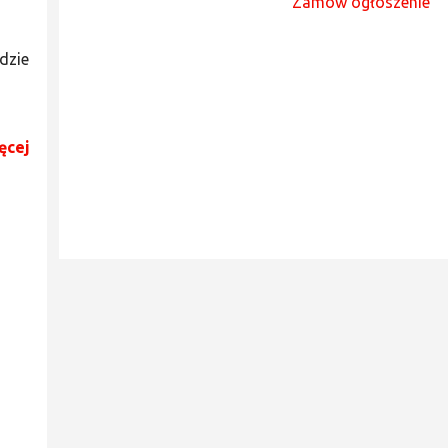
Zamów ogłoszenie
dzie
ęcej