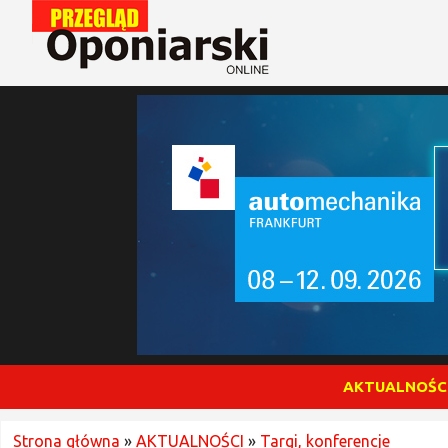
AKTUALNOŚC
Strona główna
»
AKTUALNOŚCI
»
Targi, konferencje