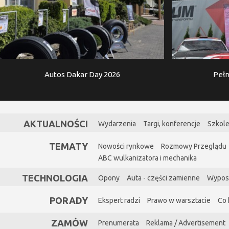
Autos Dakar Day 2026
Pełn
AKTUALNOŚCI
Wydarzenia
Targi, konferencje
Szkole
TEMATY
Nowości rynkowe
Rozmowy Przeglądu
ABC wulkanizatora i mechanika
TECHNOLOGIA
Opony
Auta - części zamienne
Wypos
PORADY
Ekspert radzi
Prawo w warsztacie
Co 
ZAMÓW
Prenumerata
Reklama / Advertisement