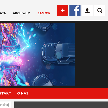
ATA
ARCHIWUM
ZAMÓW
NTAKT
O NAS
rukuj