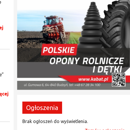
e
ej
e”
a
ęcej
Ogłoszenia
Brak ogłoszeń do wyświetlenia.