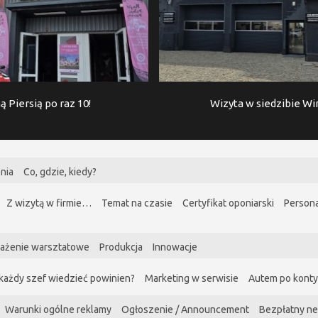
ą Piersią po raz 10!
Wizyta w siedzibie W
nia
Co, gdzie, kiedy?
Z wizytą w firmie…
Temat na czasie
Certyfikat oponiarski
Persona
ażenie warsztatowe
Produkcja
Innowacje
każdy szef wiedzieć powinien?
Marketing w serwisie
Autem po kont
Warunki ogólne reklamy
Ogłoszenie / Announcement
Bezpłatny ne