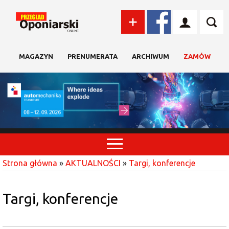
MAGAZYN
PRENUMERATA
ARCHIWUM
ZAMÓW
Strona główna
»
AKTUALNOŚCI
»
Targi, konferencje
Targi, konferencje