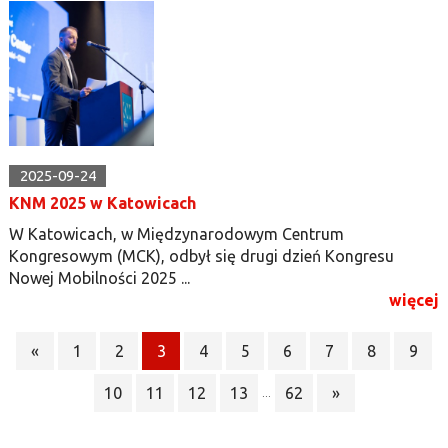
2025-09-24
KNM 2025 w Katowicach
W Katowicach, w Międzynarodowym Centrum
Kongresowym (MCK), odbył się drugi dzień Kongresu
Nowej Mobilności 2025 ...
więcej
«
1
2
3
4
5
6
7
8
9
10
11
12
13
62
»
...