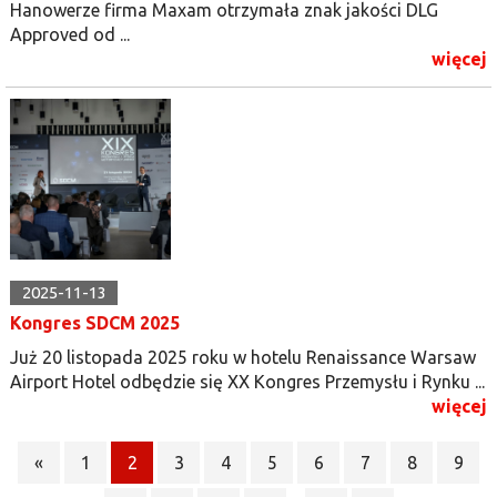
Hanowerze firma Maxam otrzymała znak jakości DLG
Approved od ...
więcej
2025-11-13
Kongres SDCM 2025
Już 20 listopada 2025 roku w hotelu Renaissance Warsaw
Airport Hotel odbędzie się XX Kongres Przemysłu i Rynku ...
więcej
«
1
2
3
4
5
6
7
8
9