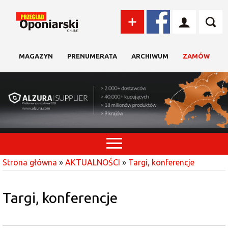
MAGAZYN
PRENUMERATA
ARCHIWUM
ZAMÓW
Strona główna
»
AKTUALNOŚCI
»
Targi, konferencje
Targi, konferencje