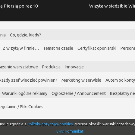
ą Piersią po raz 10!
Wizyta w siedzibie W
nia
Co, gdzie, kiedy?
Z wizytą w firmie…
Temat na czasie
Certyfikat oponiarski
Persona
ażenie warsztatowe
Produkcja
Innowacje
każdy szef wiedzieć powinien?
Marketing w serwisie
Autem po kont
Warunki ogólne reklamy
Ogłoszenie / Announcement
Bezpłatny ne
egulamin / Pliki Cookies
i usług zgodnie z
Polityką dotyczącą cookies
. Możesz określić warunki przechow
ukryj komunikat