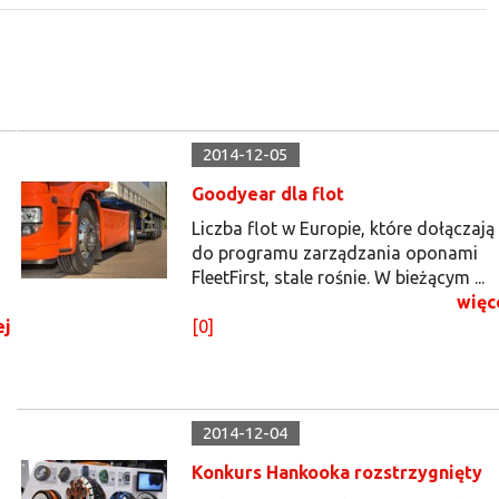
2014-12-05
Goodyear dla flot
Liczba flot w Europie, które dołączają
do programu zarządzania oponami
FleetFirst, stale rośnie. W bieżącym ...
więc
ej
[0]
2014-12-04
Konkurs Hankooka rozstrzygnięty