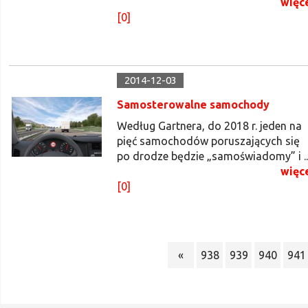
więc
[0]
2014-12-03
Samosterowalne samochody
Według Gartnera, do 2018 r. jeden na
pięć samochodów poruszających się
po drodze będzie „samoświadomy” i ..
więc
[0]
«
938
939
940
941