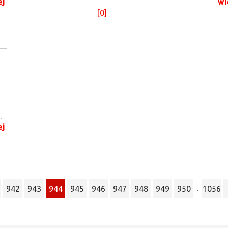
ej
wi
[0]
.
ej
942
943
944
945
946
947
948
949
950
1056
...