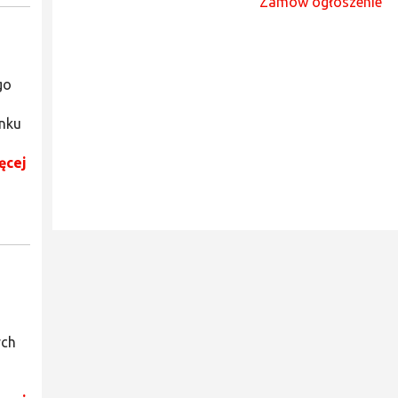
Zamów ogłoszenie
go
ynku
ęcej
ych