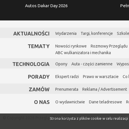
Autos Dakar Day 2026
Pełn
AKTUALNOŚCI
Wydarzenia
Targi, konferencje
Szkole
TEMATY
Nowości rynkowe
Rozmowy Przeglądu
ABC wulkanizatora i mechanika
TECHNOLOGIA
Opony
Auta - części zamienne
Wypos
PORADY
Ekspert radzi
Prawo w warsztacie
Co 
ZAMÓW
Prenumerata
Reklama / Advertisement
O NAS
O wydawnictwie
Dane teladresowe
R
© Copyright 2026 Przegląd Oponiarski
Strona korzysta z plików cookie w celu realizacj