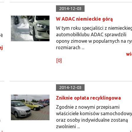
2014-12-03
W ADAC niemieckie górą
W tym roku specjaliści z niemieckie
cą
automobilklubu ADAC sprawdzili
opony zimowe w popularnych na r
ej
rozmiarach ...
wi
[0]
2014-12-03
Zniknie opłata recyklingowa
Zgodnie z nowymi przepisami
właściciele komisów samochodow
h
oraz osoby indywidualne zostaną
zwolnieni ...