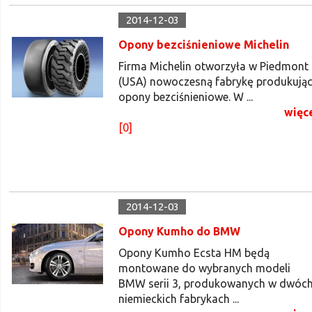
2014-12-03
Opony bezciśnieniowe Michelin
Firma Michelin otworzyła w Piedmont
(USA) nowoczesną fabrykę produkują
opony bezciśnieniowe. W ...
więc
[0]
2014-12-03
Opony Kumho do BMW
Opony Kumho Ecsta HM będą
montowane do wybranych modeli
BMW serii 3, produkowanych w dwóc
niemieckich fabrykach ...