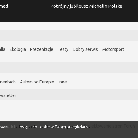
imad
Potrójny jubileusz Michelin Polska
lia
Ekologia
Prezentacje
Testy
Dobry serwis
Motorsport
ynentach
Autem po Europie
Inne
wsletter
Projektowanie stron Toruń
ywania lub dostępu do cookie w Twojej przeglądarce