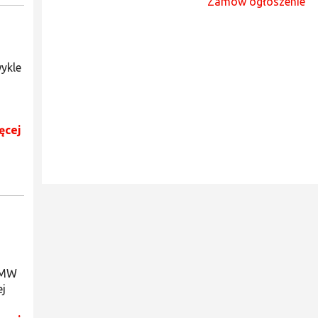
Zamów ogłoszenie
ykle
ęcej
BMW
ej