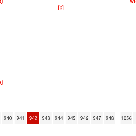
ej
wi
[0]
n
ej
940
941
942
943
944
945
946
947
948
1056
...