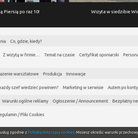
ą Piersią po raz 10!
Wizyta w siedzibie W
nia
Co, gdzie, kiedy?
Z wizytą w firmie…
Temat na czasie
Certyfikat oponiarski
Persona
ażenie warsztatowe
Produkcja
Innowacje
każdy szef wiedzieć powinien?
Marketing w serwisie
Autem po kont
Warunki ogólne reklamy
Ogłoszenie / Announcement
Bezpłatny ne
egulamin / Pliki Cookies
i usług zgodnie z
Polityką dotyczącą cookies
. Możesz określić warunki przechow