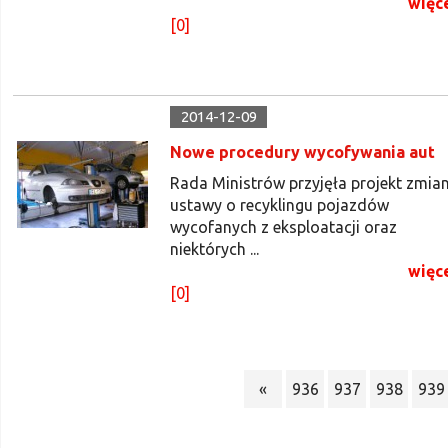
więc
[0]
2014-12-09
Nowe procedury wycofywania aut
Rada Ministrów przyjęła projekt zmia
ustawy o recyklingu pojazdów
wycofanych z eksploatacji oraz
niektórych ...
więc
[0]
«
936
937
938
939