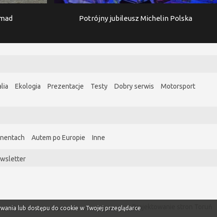
imad
Potrójny jubileusz Michelin Polska
lia
Ekologia
Prezentacje
Testy
Dobry serwis
Motorsport
ynentach
Autem po Europie
Inne
wsletter
Projektowanie stron Toruń
ywania lub dostępu do cookie w Twojej przeglądarce