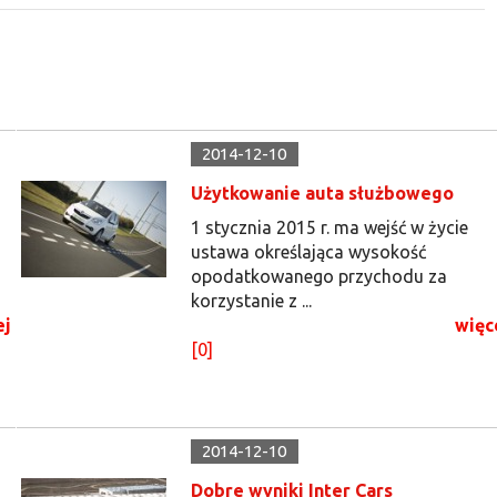
2014-12-10
Użytkowanie auta służbowego
1 stycznia 2015 r. ma wejść w życie
ustawa określająca wysokość
opodatkowanego przychodu za
korzystanie z ...
ej
więc
[0]
2014-12-10
Dobre wyniki Inter Cars