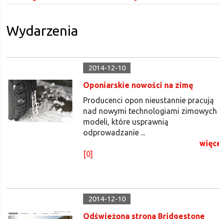
Wydarzenia
2014-12-10
Oponiarskie nowości na zimę
Producenci opon nieustannie pracują
nad nowymi technologiami zimowych
modeli, które usprawnią
odprowadzanie ...
więc
[0]
2014-12-10
Odświeżona strona Bridgestone