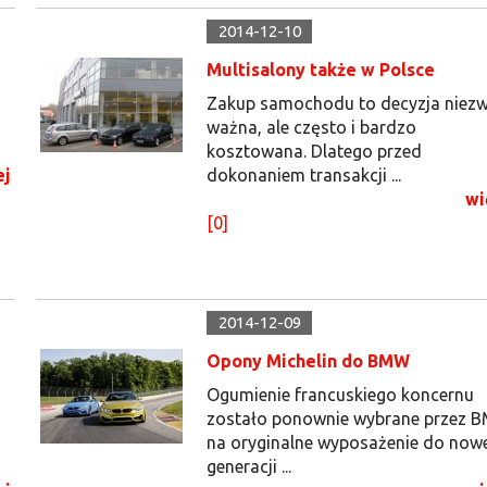
2014-12-10
Multisalony także w Polsce
Zakup samochodu to decyzja niezw
ważna, ale często i bardzo
kosztowana. Dlatego przed
ej
dokonaniem transakcji ...
wi
[0]
2014-12-09
Opony Michelin do BMW
Ogumienie francuskiego koncernu
zostało ponownie wybrane przez 
na oryginalne wyposażenie do now
generacji ...