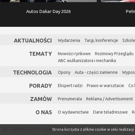
Autos Dakar Day 2026
Pełn
AKTUALNOŚCI
Wydarzenia
Targi, konferencje
Szkole
TEMATY
Nowości rynkowe
Rozmowy Przeglądu
ABC wulkanizatora i mechanika
TECHNOLOGIA
Opony
Auta - części zamienne
Wypos
PORADY
Ekspert radzi
Prawo w warsztacie
Co 
ZAMÓW
Prenumerata
Reklama / Advertisement
O NAS
O wydawnictwie
Dane teladresowe
R
© Copyright 2026 Przegląd Oponiarski
Strona korzysta z plików cookie w celu realizacj