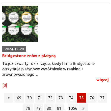
2024-12-20
Bridgestone znów z platyną
To już czwarty rok z rzędu, kiedy firma Bridgestone
otrzymuje platynowe wyróżnienie w rankingu
zrównoważonego ...
więcej
[0]
«
69
70
71
72
73
74
75
76
77
78
79
80
81
1056
»
...