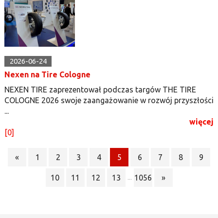
2026-06-24
Nexen na Tire Cologne
NEXEN TIRE zaprezentował podczas targów THE TIRE
COLOGNE 2026 swoje zaangażowanie w rozwój przyszłości
...
więcej
[0]
«
1
2
3
4
5
6
7
8
9
10
11
12
13
1056
»
...