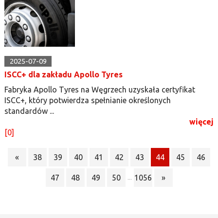
2025-07-09
ISCC+ dla zakładu Apollo Tyres
Fabryka Apollo Tyres na Węgrzech uzyskała certyfikat
ISCC+, który potwierdza spełnianie określonych
standardów ...
więcej
[0]
«
38
39
40
41
42
43
44
45
46
47
48
49
50
1056
»
...