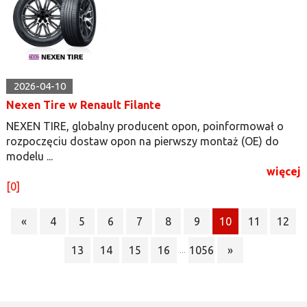
2026-04-10
Nexen Tire w Renault Filante
NEXEN TIRE, globalny producent opon, poinformował o
rozpoczęciu dostaw opon na pierwszy montaż (OE) do
modelu ...
więcej
[0]
«
4
5
6
7
8
9
10
11
12
13
14
15
16
1056
»
...