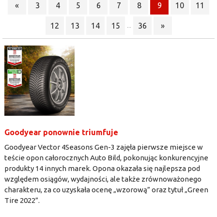
«
3
4
5
6
7
8
9
10
11
12
13
14
15
36
»
...
Goodyear ponownie triumfuje
Goodyear Vector 4Seasons Gen-3 zajęła pierwsze miejsce w
teście opon całorocznych Auto Bild, pokonując konkurencyjne
produkty 14 innych marek. Opona okazała się najlepsza pod
względem osiągów, wydajności, ale także zrównoważonego
charakteru, za co uzyskała ocenę „wzorową” oraz tytuł „Green
Tire 2022”.