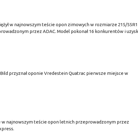
iężył w najnowszym teście opon zimowych w rozmiarze 215/55R1
owadzonym przez ADAC. Model pokonał 16 konkurentów i uzysk
ild przyznał oponie Vredestein Quatrac pierwsze miejsce w
sce w najnowszym teście opon letnich przeprowadzonym przez
xpress.