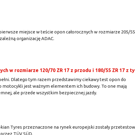
pierwsze miejsce w teście opon całorocznych w rozmiarze 205/5
ależną organizację ADAC.
ych w rozmiarze 120/70 ZR 17 z przodu i 180/55 ZR 17 z ty
pełni. Dlatego tym razem przedstawimy ciekawy test opon do
o motocykli jest ważnym elementem ich budowy. To one mają
emnej, ale przede wszystkim bezpiecznej jazdy.
okian Tyres przeznaczone na rynek europejski zostały przetesto
 przez TÜV SÜD.