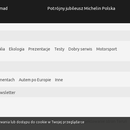
imad
Potrójny jubileusz Michelin Polska
lia
Ekologia
Prezentacje
Testy
Dobry serwis
Motorsport
ynentach
Autem po Europie
Inne
wsletter
Projektowanie stron Toruń
ywania lub dostępu do cookie w Twojej przeglądarce