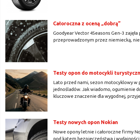
Całoroczna z oceną „dobrą”
Goodyear Vector 4Seasons Gen-3 zajęła 
przeprowadzonym przez niemiecką, niez
Testy opon do motocykli turystyczn
Lato przed nami, sezon motocyklowy w 
jednośladów. Jak wiadomo, ogumienie d
kluczowe znaczenie dla wygodnej, przyj
Testy nowych opon Nokian
Nowe opony letnie i całoroczne firmy N
pod kątem bezpieczeństwa i wydajności