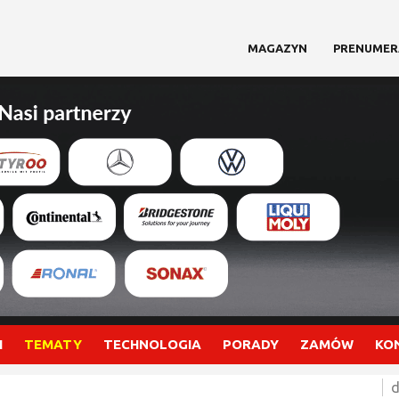
MAGAZYN
PRENUMER
I
TEMATY
TECHNOLOGIA
PORADY
ZAMÓW
KO
d