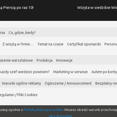
ą Piersią po raz 10!
Wizyta w siedzibie W
nia
Co, gdzie, kiedy?
Z wizytą w firmie…
Temat na czasie
Certyfikat oponiarski
Persona
ażenie warsztatowe
Produkcja
Innowacje
każdy szef wiedzieć powinien?
Marketing w serwisie
Autem po kont
Warunki ogólne reklamy
Ogłoszenie / Announcement
Bezpłatny ne
egulamin / Pliki Cookies
i usług zgodnie z
Polityką dotyczącą cookies
. Możesz określić warunki przechow
ukryj komunikat