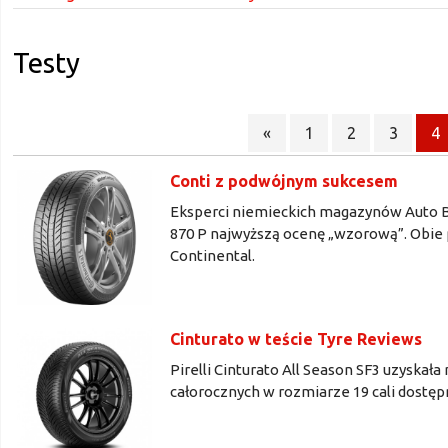
Testy
«
1
2
3
4
Conti z podwójnym sukcesem
Eksperci niemieckich magazynów Auto Bil
870 P najwyższą ocenę „wzorową”. Obie 
Continental.
Cinturato w teście Tyre Reviews
Pirelli Cinturato All Season SF3 uzysk
całorocznych w rozmiarze 19 cali dost