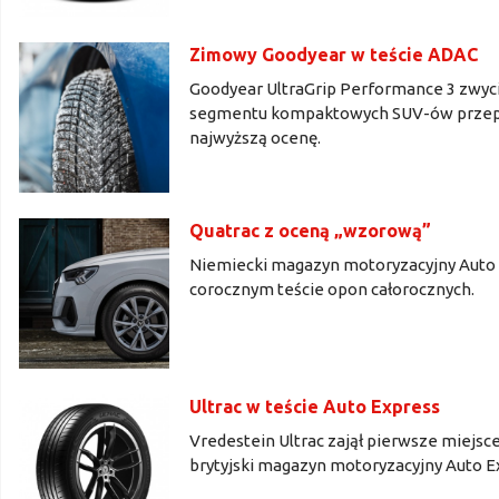
Zimowy Goodyear w teście ADAC
Goodyear UltraGrip Performance 3 zwyc
segmentu kompaktowych SUV-ów przepr
najwyższą ocenę.
Quatrac z oceną „wzorową”
Niemiecki magazyn motoryzacyjny Auto B
corocznym teście opon całorocznych.
Ultrac w teście Auto Express
Vredestein Ultrac zajął pierwsze miej
brytyjski magazyn motoryzacyjny Auto E