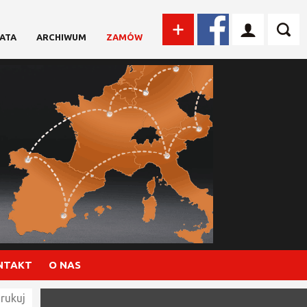
ATA
ARCHIWUM
ZAMÓW
NTAKT
O NAS
rukuj