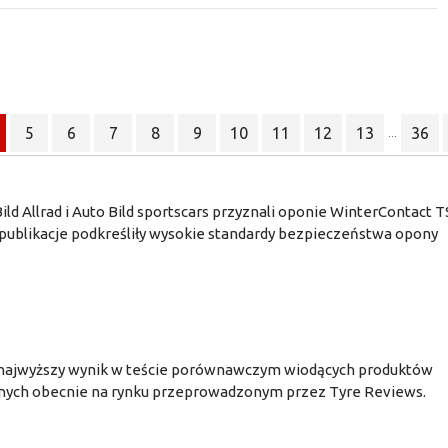
5
6
7
8
9
10
11
12
13
36
...
d Allrad i Auto Bild sportscars przyznali oponie WinterContact T
publikacje podkreśliły wysokie standardy bezpieczeństwa opony
ała najwyższy wynik w teście porównawczym wiodących produktów
ępnych obecnie na rynku przeprowadzonym przez Tyre Reviews.