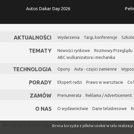
Autos Dakar Day 2026
Pełn
AKTUALNOŚCI
Wydarzenia
Targi, konferencje
Szkole
TEMATY
Nowości rynkowe
Rozmowy Przeglądu
ABC wulkanizatora i mechanika
TECHNOLOGIA
Opony
Auta - części zamienne
Wypos
PORADY
Ekspert radzi
Prawo w warsztacie
Co 
ZAMÓW
Prenumerata
Reklama / Advertisement
O NAS
O wydawnictwie
Dane teladresowe
R
© Copyright 2026 Przegląd Oponiarski
Strona korzysta z plików cookie w celu realizacj