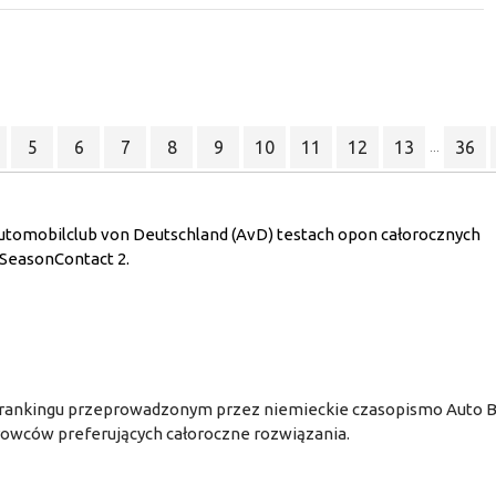
5
6
7
8
9
10
11
12
13
36
...
tomobilclub von Deutschland (AvD) testach opon całorocznych 
lSeasonContact 2.
 w rankingu przeprowadzonym przez niemieckie czasopismo Auto B
rowców preferujących całoroczne rozwiązania.