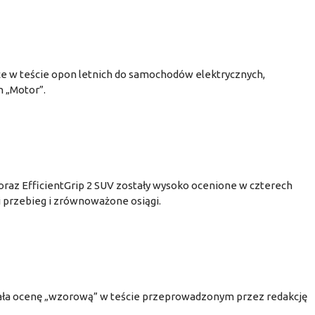
ce w teście opon letnich do samochodów elektrycznych,
 „Motor”.
raz EfficientGrip 2 SUV zostały wysoko ocenione w czterech
i przebieg i zrównoważone osiągi.
ła ocenę „wzorową” w teście przeprowadzonym przez redakcję