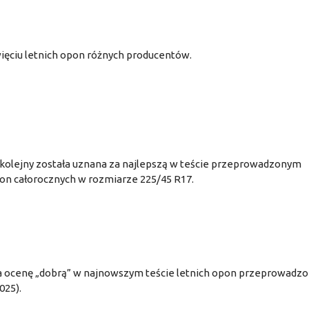
więciu letnich opon różnych producentów.
kolejny została uznana za najlepszą w teście przeprowadzonym
n całorocznych w rozmiarze 225/45 R17.
ła ocenę „dobrą” w najnowszym teście letnich opon przeprowadz
025).