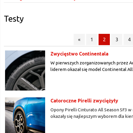
Testy
«
1
2
3
4
Zwycięstwo Continentala
W pierwszych zorganizowanych przez Au
liderem okazał się model Continental Al
Całoroczne Pirelli zwyciężyły
Opony Pirelli Cinturato All Season SF3
okazały się najlepszym wyborem dla kie