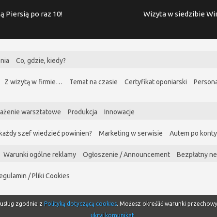
ą Piersią po raz 10!
Wizyta w siedzibie W
nia
Co, gdzie, kiedy?
Z wizytą w firmie…
Temat na czasie
Certyfikat oponiarski
Persona
ażenie warsztatowe
Produkcja
Innowacje
każdy szef wiedzieć powinien?
Marketing w serwisie
Autem po kont
Warunki ogólne reklamy
Ogłoszenie / Announcement
Bezpłatny ne
egulamin / Pliki Cookies
i usług zgodnie z
Polityką dotyczącą cookies
. Możesz określić warunki przechow
ukryj komunikat