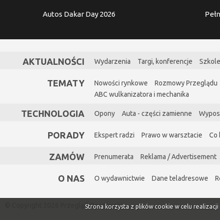
Autos Dakar Day 2026
Pełn
AKTUALNOŚCI
Wydarzenia
Targi, konferencje
Szkole
TEMATY
Nowości rynkowe
Rozmowy Przeglądu
ABC wulkanizatora i mechanika
TECHNOLOGIA
Opony
Auta - części zamienne
Wypos
PORADY
Ekspert radzi
Prawo w warsztacie
Co 
ZAMÓW
Prenumerata
Reklama / Advertisement
O NAS
O wydawnictwie
Dane teladresowe
R
© Copyright 2026 Przegląd Oponiarski
Strona korzysta z plików cookie w celu realizacj