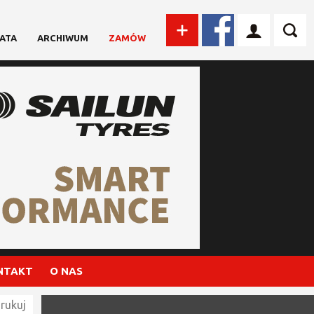
ATA
ARCHIWUM
ZAMÓW
NTAKT
O NAS
rukuj