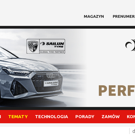
MAGAZYN
PRENUMER
I
TEMATY
TECHNOLOGIA
PORADY
ZAMÓW
KO
d