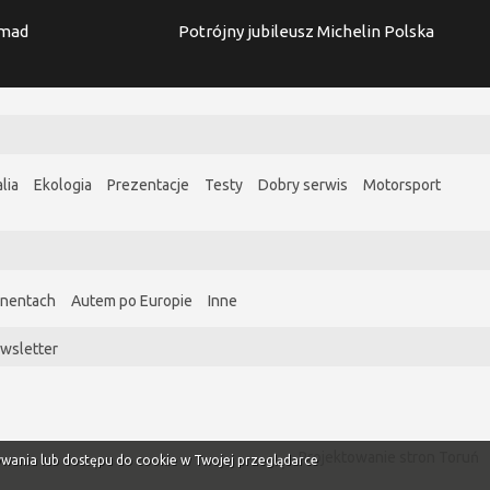
imad
Potrójny jubileusz Michelin Polska
lia
Ekologia
Prezentacje
Testy
Dobry serwis
Motorsport
ynentach
Autem po Europie
Inne
wsletter
Projektowanie stron Toruń
ywania lub dostępu do cookie w Twojej przeglądarce