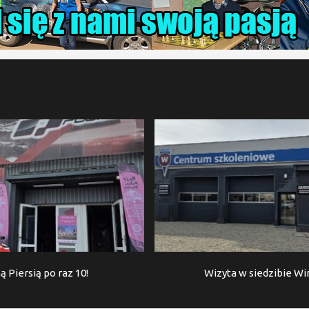
ą Piersią po raz 10!
Wizyta w siedzibie W