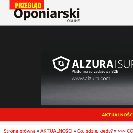
AKTUALNOŚC
Strona główna
»
AKTUALNOŚCI
»
Co, gdzie, kiedy?
»
>>> CO