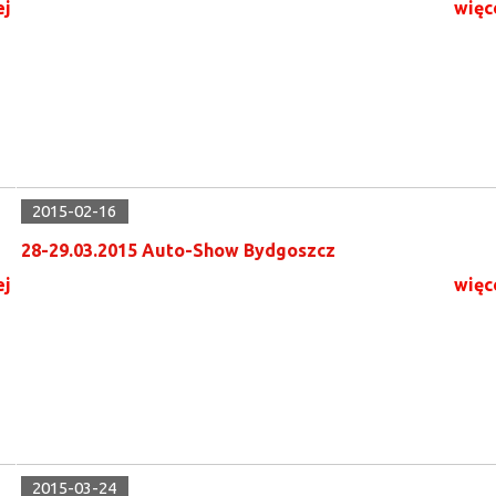
ej
więc
2015-02-16
28-29.03.2015 Auto-Show Bydgoszcz
ej
więc
2015-03-24