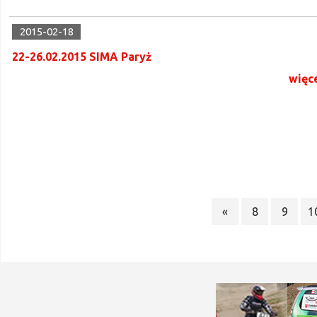
2015-02-18
22-26.02.2015 SIMA Paryż
więc
«
8
9
1