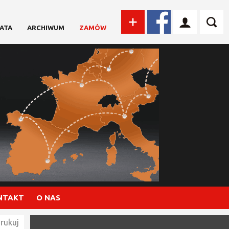
ATA
ARCHIWUM
ZAMÓW
NTAKT
O NAS
rukuj