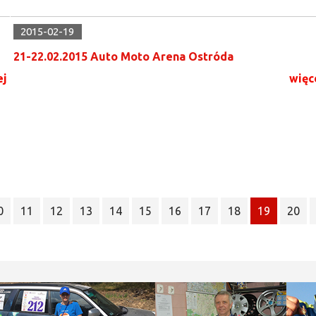
2015-02-19
21-22.02.2015 Auto Moto Arena Ostróda
ej
więc
0
11
12
13
14
15
16
17
18
19
20