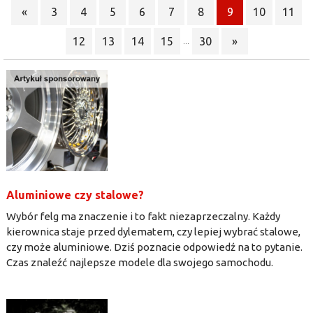
«
3
4
5
6
7
8
9
10
11
12
13
14
15
30
»
...
Aluminiowe czy stalowe?
Wybór felg ma znaczenie i to fakt niezaprzeczalny. Każdy
kierownica staje przed dylematem, czy lepiej wybrać stalowe,
czy może aluminiowe. Dziś poznacie odpowiedź na to pytanie.
Czas znaleźć najlepsze modele dla swojego samochodu.