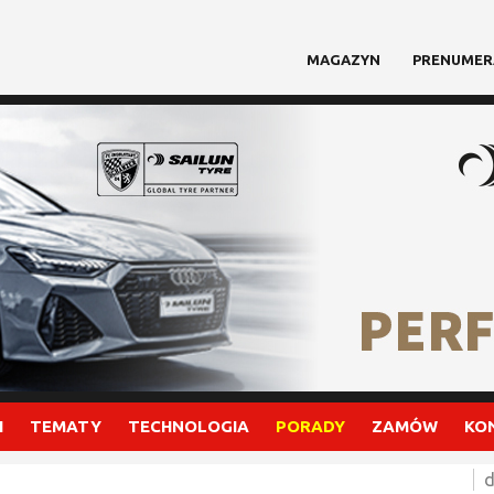
MAGAZYN
PRENUMER
I
TEMATY
TECHNOLOGIA
PORADY
ZAMÓW
KO
d