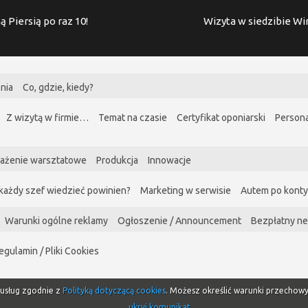
ą Piersią po raz 10!
Wizyta w siedzibie W
nia
Co, gdzie, kiedy?
Z wizytą w firmie…
Temat na czasie
Certyfikat oponiarski
Persona
ażenie warsztatowe
Produkcja
Innowacje
każdy szef wiedzieć powinien?
Marketing w serwisie
Autem po kont
Warunki ogólne reklamy
Ogłoszenie / Announcement
Bezpłatny ne
egulamin / Pliki Cookies
i usług zgodnie z
Polityką dotyczącą cookies
. Możesz określić warunki przechow
ukryj komunikat