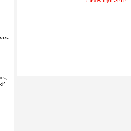
Zamów ogłoszenie
 oraz
o są
ci”