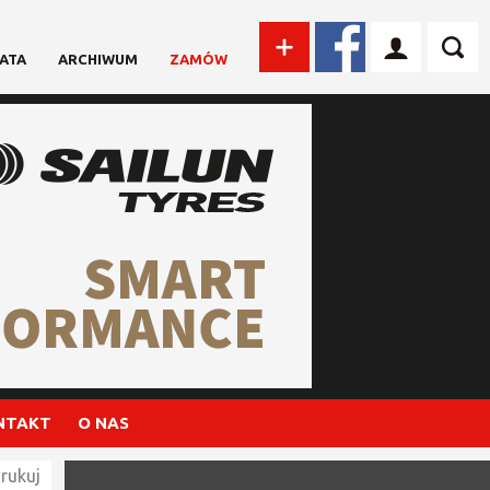
ATA
ARCHIWUM
ZAMÓW
NTAKT
O NAS
rukuj