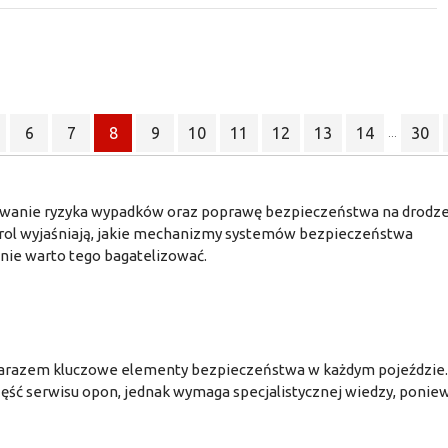
6
7
8
9
10
11
12
13
14
30
...
owanie ryzyka wypadków oraz poprawę bezpieczeństwa na drodze
strol wyjaśniają, jakie mechanizmy systemów bezpieczeństwa
 nie warto tego bagatelizować.
 zarazem kluczowe elementy bezpieczeństwa w każdym pojeździe.
zęść serwisu opon, jednak wymaga specjalistycznej wiedzy, ponie