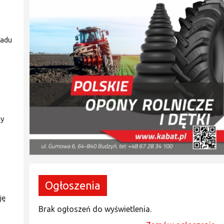
ładu
ny
Ogłoszenia
ję
Brak ogłoszeń do wyświetlenia.