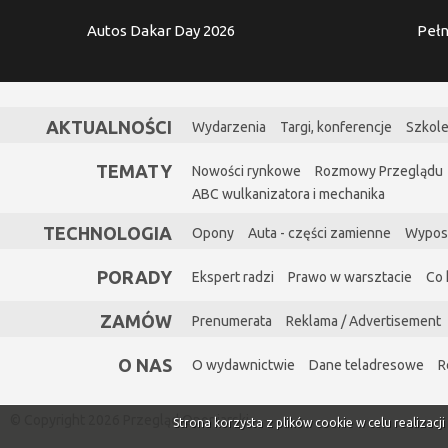
Autos Dakar Day 2026
Pełn
AKTUALNOŚCI
Wydarzenia
Targi, konferencje
Szkole
TEMATY
Nowości rynkowe
Rozmowy Przeglądu
ABC wulkanizatora i mechanika
TECHNOLOGIA
Opony
Auta - części zamienne
Wypos
PORADY
Ekspert radzi
Prawo w warsztacie
Co 
ZAMÓW
Prenumerata
Reklama / Advertisement
O NAS
O wydawnictwie
Dane teladresowe
R
© Copyright 2026 Przegląd Oponiarski
Strona korzysta z plików cookie w celu realizacj