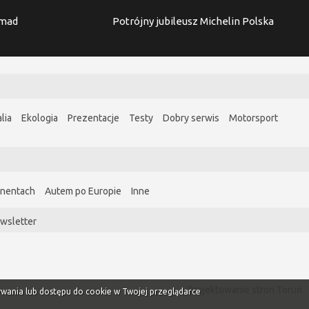
imad
Potrójny jubileusz Michelin Polska
lia
Ekologia
Prezentacje
Testy
Dobry serwis
Motorsport
ynentach
Autem po Europie
Inne
wsletter
Projektowanie stron Toruń
ywania lub dostępu do cookie w Twojej przeglądarce