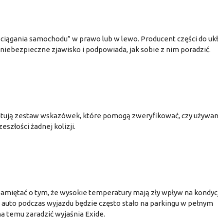
iągania samochodu” w prawo lub w lewo. Producent części do uk
niebezpieczne zjawisko i podpowiada, jak sobie z nim poradzić.
entują zestaw wskazówek, które pomogą zweryfikować, czy używa
szłości żadnej kolizji.
miętać o tym, że wysokie temperatury mają zły wpływ na kondyc
i auto podczas wyjazdu będzie często stało na parkingu w pełnym
na temu zaradzić wyjaśnia Exide.