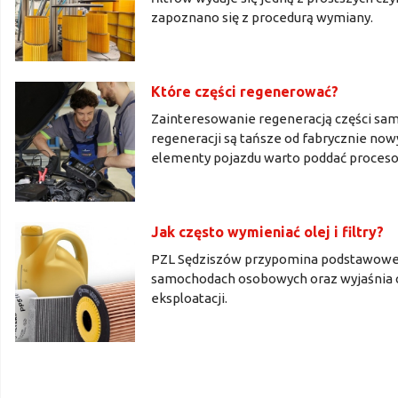
zapoznano się z procedurą wymiany.
Które części regenerować?
Zainteresowanie regeneracją części s
regeneracji są tańsze od fabrycznie nowy
elementy pojazdu warto poddać procesow
Jak często wymieniać olej i filtry?
PZL Sędziszów przypomina podstawowe z
samochodach osobowych oraz wyjaśnia co
eksploatacji.