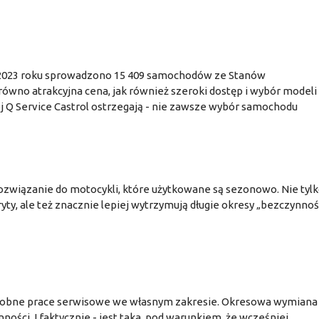
a 2023 roku sprowadzono 15 409 samochodów ze Stanów
ówno atrakcyjna cena, jak również szeroki dostęp i wybór modeli
j Q Service Castrol ostrzegają - nie zawsze wybór samochodu
ozwiązanie do motocykli, które użytkowane są sezonowo. Nie tylk
ryty, ale też znacznie lepiej wytrzymują długie okresy „bezczynnoś
drobne prace serwisowe we własnym zakresie. Okresowa wymiana
nności. I faktycznie - jest taka, pod warunkiem, że wcześniej