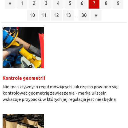
«
1
2
3
4
5
6
7
8
9
10
11
12
13
30
»
...
Kontrola geometrii
Nie ma sztywnych reguł mówiących, jak często powinno się
kontrolować geometrię zawieszenia - marka Bilstein
wskazuje przypadki, w których jej regulacja jest niezbędna.