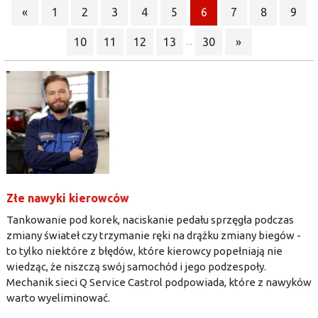
«
1
2
3
4
5
6
7
8
9
10
11
12
13
30
»
...
Złe nawyki kierowców
Tankowanie pod korek, naciskanie pedału sprzęgła podczas
zmiany świateł czy trzymanie ręki na drążku zmiany biegów -
to tylko niektóre z błędów, które kierowcy popełniają nie
wiedząc, że niszczą swój samochód i jego podzespoły.
Mechanik sieci Q Service Castrol podpowiada, które z nawyków
warto wyeliminować.