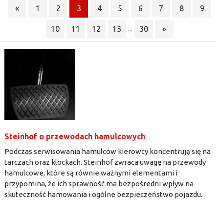
«
1
2
3
4
5
6
7
8
9
10
11
12
13
30
»
...
Steinhof o przewodach hamulcowych
Podczas serwisowania hamulców kierowcy koncentrują się na
tarczach oraz klockach. Steinhof zwraca uwagę na przewody
hamulcowe, które są równie ważnymi elementami i
przypomina, że ich sprawność ma bezpośredni wpływ na
skuteczność hamowania i ogólne bezpieczeństwo pojazdu.