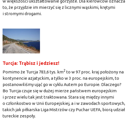
w większości ukształtowanie górzyste. Dla kierowców oznacza
to, że przyjdzie im mierzyć się z licznymi wąskimi, krętymi
i stromymi drogami.
Turcja: Trąbisz i jedziesz!
2
Pomimo że Turcja 783,6 tys. km
to w 97 proc. kraj położony na
kontynencie azjatyckim, a tylko w 3 proc. na europejskim, to
postanowiliśmy ująć go w cyklu Autem po Europie. Dlaczego?
Bo Turcja czuje się w dużej mierze państwem europejskim
i przez wielu tak jest traktowana. Stara się między innymi
o członkostwo w Unii Europejskiej, a i w zawodach sportowych,
takich jak piłkarska Liga Mistrzów czy Puchar UEFA, biorą udział
tureckie zespoły.