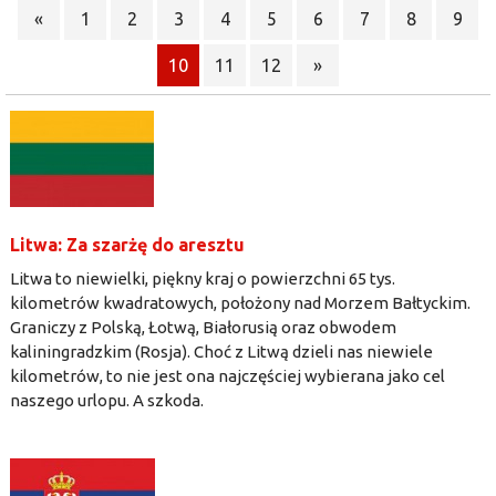
«
1
2
3
4
5
6
7
8
9
10
11
12
»
Litwa: Za szarżę do aresztu
Litwa to niewielki, piękny kraj o powierzchni 65 tys.
kilometrów kwadratowych, położony nad Morzem Bałtyckim.
Graniczy z Polską, Łotwą, Białorusią oraz obwodem
kaliningradzkim (Rosja). Choć z Litwą dzieli nas niewiele
kilometrów, to nie jest ona najczęściej wybierana jako cel
naszego urlopu. A szkoda.