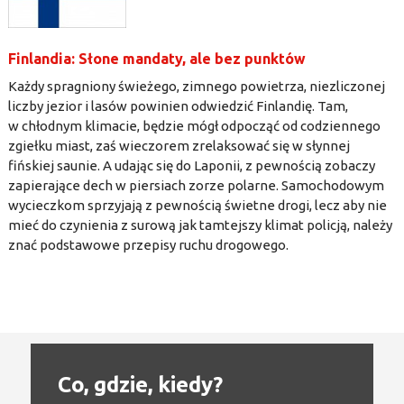
Finlandia: Słone mandaty, ale bez punktów
Każdy spragniony świeżego, zimnego powietrza, niezliczonej
liczby jezior i lasów powinien odwiedzić Finlandię. Tam,
w chłodnym klimacie, będzie mógł odpocząć od codziennego
zgiełku miast, zaś wieczorem zrelaksować się w słynnej
fińskiej saunie. A udając się do Laponii, z pewnością zobaczy
zapierające dech w piersiach zorze polarne. Samochodowym
wycieczkom sprzyjają z pewnością świetne drogi, lecz aby nie
mieć do czynienia z surową jak tamtejszy klimat policją, należy
znać podstawowe przepisy ruchu drogowego.
Co, gdzie, kiedy?