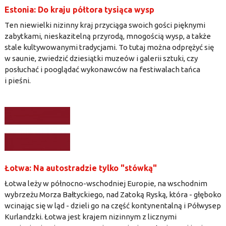
Estonia: Do kraju półtora tysiąca wysp
Ten niewielki nizinny kraj przyciąga swoich gości pięknymi
zabytkami, nieskazitelną przyrodą, mnogością wysp, a także
stale kultywowanymi tradycjami. To tutaj można odprężyć się
w saunie, zwiedzić dziesiątki muzeów i galerii sztuki, czy
posłuchać i pooglądać wykonawców na festiwalach tańca
i pieśni.
Łotwa: Na autostradzie tylko "stówką"
Łotwa leży w północno-wschodniej Europie, na wschodnim
wybrzeżu Morza Bałtyckiego, nad Zatoką Ryską, która - głęboko
wcinając się w ląd - dzieli go na część kontynentalną i Półwysep
Kurlandzki. Łotwa jest krajem nizinnym z licznymi