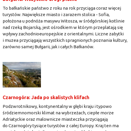
To bałkańskie państwo z roku na rok przyciąga coraz więcej
turystów. Największe miasto i zarazem stolica - Sofia,
położona u podnóża masywu Witosza, w śródgórskiej kotlinie
nad rzeką Bojarską, jest ośrodkiem w którym przeplatają się
wpływy zachodnioeuropejskie z orientalnymi. Liczne zabytki
i muzea przyciągają wszystkich spragnionych poznania kultury,
zarówno samej Bułgarii, jak i całych Bałkanów.
Czarnogóra: Jada po skalistych klifach
Podzwrotnikowy, kontynentalny w głębi kraju i typowo
śródziemnomorski klimat na wybrzeżach, ciepłe morze
Adriatyckie oraz malownicze miasteczka przyciągają
do Czarnogóry tysiące turystów z całej Europy. Kraj ten ma