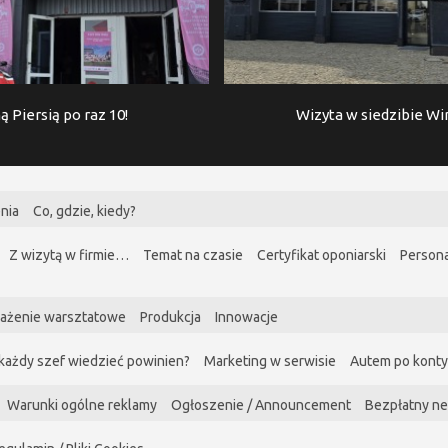
ą Piersią po raz 10!
Wizyta w siedzibie W
nia
Co, gdzie, kiedy?
Z wizytą w firmie…
Temat na czasie
Certyfikat oponiarski
Persona
ażenie warsztatowe
Produkcja
Innowacje
każdy szef wiedzieć powinien?
Marketing w serwisie
Autem po kont
Warunki ogólne reklamy
Ogłoszenie / Announcement
Bezpłatny ne