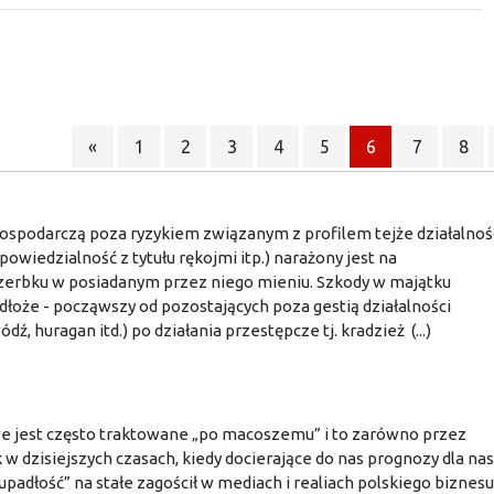
«
1
2
3
4
5
6
7
8
ospodarczą poza ryzykiem związanym z profilem tejże działalnoś
owiedzialność z tytułu rękojmi itp.) narażony jest na
zerbku w posiadanym przez niego mieniu. Szkody w majątku
łoże - począwszy od pozostających poza gestią działalności
dź, huragan itd.) po działania przestępcze tj. kradzież (...)
e jest często traktowane „po macoszemu” i to zarówno przez
w dzisiejszych czasach, kiedy docierające do nas prognozy dla na
upadłość” na stałe zagościł w mediach i realiach polskiego biznesu