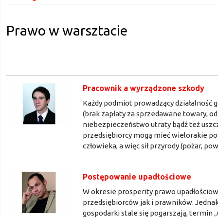
Prawo w warsztacie
Pracownik a wyrządzone szkody
Każdy podmiot prowadzący działalność g
(brak zapłaty za sprzedawane towary, odp
niebezpieczeństwo utraty bądź też uszc
przedsiębiorcy mogą mieć wielorakie pod
człowieka, a więc sił przyrody (pożar, powó
Postępowanie upadłościowe
W okresie prosperity prawo upadłościow
przedsiębiorców jak i prawników. Jednak 
gospodarki stale się pogarszają, termin „