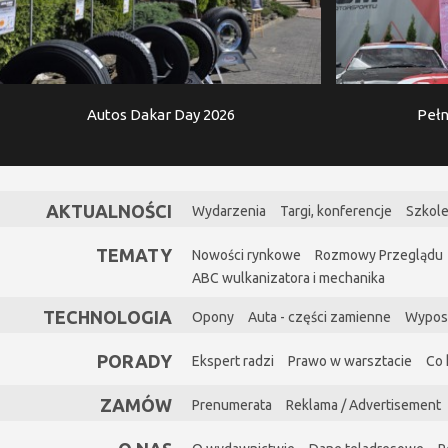
Autos Dakar Day 2026
Pełn
AKTUALNOŚCI
Wydarzenia
Targi, konferencje
Szkole
TEMATY
Nowości rynkowe
Rozmowy Przeglądu
ABC wulkanizatora i mechanika
TECHNOLOGIA
Opony
Auta - części zamienne
Wypos
PORADY
Ekspert radzi
Prawo w warsztacie
Co 
ZAMÓW
Prenumerata
Reklama / Advertisement