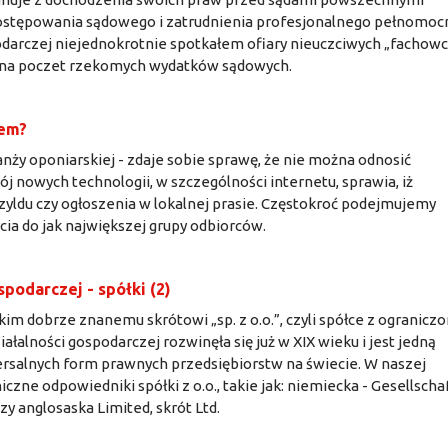
ostępowania sądowego i zatrudnienia profesjonalnego pełnomocn
podarczej niejednokrotnie spotkałem ofiary nieuczciwych „fachow
 na poczet rzekomych wydatków sądowych.
wem?
ranży oponiarskiej - zdaje sobie sprawę, że nie można odnosić
 nowych technologii, w szczególności internetu, sprawia, iż
zyldu czy ogłoszenia w lokalnej prasie. Częstokroć podejmujemy
rcia do jak największej grupy odbiorców.
podarczej - spółki (2)
kim dobrze znanemu skrótowi „sp. z o.o.”, czyli spółce z ogranicz
łalności gospodarczej rozwinęła się już w XIX wieku i jest jedną
wersalnych form prawnych przedsiębiorstw na świecie. W naszej
zne odpowiedniki spółki z o.o., takie jak: niemiecka - Gesellscha
y anglosaska Limited, skrót Ltd.