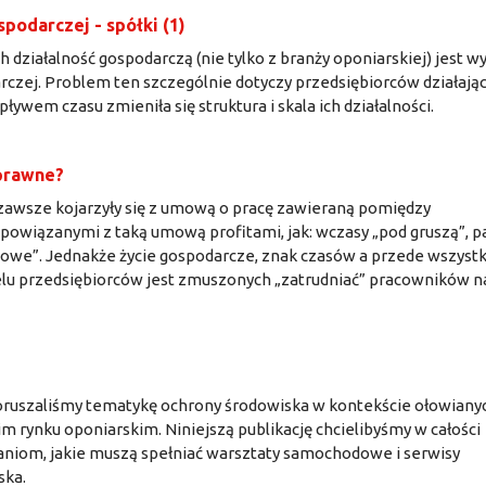
podarczej - spółki (1)
ziałalność gospodarczą (nie tylko z branży oponiarskiej) jest w
rczej. Problem ten szczególnie dotyczy przedsiębiorców działają
upływem czasu zmieniła się struktura i skala ich działalności.
prawne?
od zawsze kojarzyły się z umową o pracę zawieraną pomiędzy
powiązanymi z taką umową profitami, jak: wczasy „pod gruszą”, p
bowe”. Jednakże życie gospodarcze, znak czasów a przede wszyst
elu przedsiębiorców jest zmuszonych „zatrudniać” pracowników n
oruszaliśmy tematykę ochrony środowiska w kontekście ołowiany
m rynku oponiarskim. Niniejszą publikację chcielibyśmy w całości
niom, jakie muszą spełniać warsztaty samochodowe i serwisy
ska.