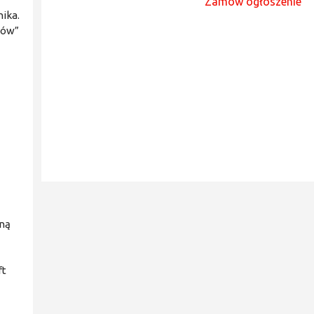
Zamów ogłoszenie
ika.
ców”
oną
ft