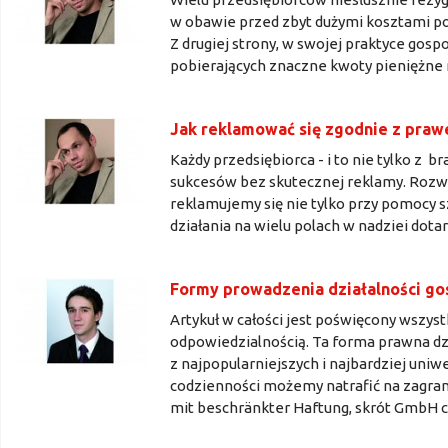
w obawie przed zbyt dużymi kosztami p
Z drugiej strony, w swojej praktyce gos
pobierających znaczne kwoty pieniężne
Jak reklamować się zgodnie z pra
Każdy przedsiębiorca - i to nie tylko z b
sukcesów bez skutecznej reklamy. Rozwój
reklamujemy się nie tylko przy pomocy s
działania na wielu polach w nadziei dota
Formy prowadzenia działalności gos
Artykuł w całości jest poświęcony wszyst
odpowiedzialnością. Ta forma prawna dzia
z najpopularniejszych i najbardziej uni
codzienności możemy natrafić na zagranic
mit beschränkter Haftung, skrót GmbH cz