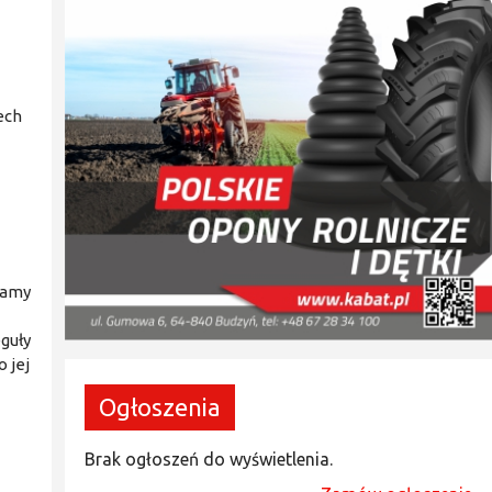
ech
camy
guły
o jej
Ogłoszenia
Brak ogłoszeń do wyświetlenia.