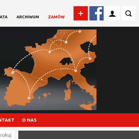
ATA
ARCHIWUM
ZAMÓW
NTAKT
O NAS
rukuj