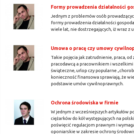
Formy prowadzenia działalności gos
Jednym z problemów osób prowadzących d
formy prowadzenia działalności gospoda
wiele lat, nie dostrzegających, iż wraz z 
Umowa o pracę czy umowy cywilno
Takie pojęcia jak zatrudnienie, praca, 
pracodawcą a pracownikiem i wszelkimi 
świąteczne, urlop czy popularne „choro
konieczność finansowa sprawiają, że wi
podstawie umów cywilnoprawnych.
Ochrona środowiska w firmie
W jednym z wcześniejszych artykułów p
ciężarków do kół występujących na polski
poświęcić regulacjom prawnym i wymaga
oponiarskie w zakresie ochrony środowi