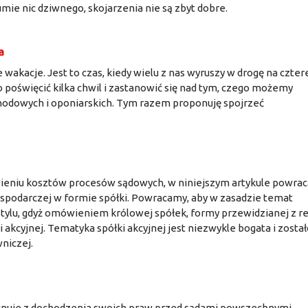
mie nic dziwnego, skojarzenia nie są zbyt dobre.
a
wakacje. Jest to czas, kiedy wielu z nas wyruszy w drogę na czter
o poświęcić kilka chwil i zastanowić się nad tym, czego możemy
odowych i oponiarskich. Tym razem proponuję spojrzeć
ieniu kosztów procesów sądowych, w niniejszym artykule powra
ospodarczej w formie spółki. Powracamy, aby w zasadzie temat
tylu, gdyż omówieniem królowej spółek, formy przewidzianej z re
 akcyjnej. Tematyka spółki akcyjnej jest niezwykle bogata i został
niczej.
ygnuje z dochodzenia swoich praw przed sądami powszechnymi