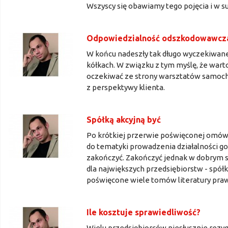
Wszyscy się obawiamy tego pojęcia i w su
Odpowiedzialność odszkodowawcz
W końcu nadeszły tak długo wyczekiwane 
kółkach. W związku z tym myślę, że wart
oczekiwać ze strony warsztatów samoch
z perspektywy klienta.
Spółką akcyjną być
Po krótkiej przerwie poświęconej omów
do tematyki prowadzenia działalności g
zakończyć. Zakończyć jednak w dobrym s
dla największych przedsiębiorstw - spółki
poświęcone wiele tomów literatury praw
Ile kosztuje sprawiedliwość?
Wielu przedsiębiorców niesłusznie rez