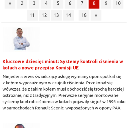
«
2
3
4
5
6
7
8
9
10
11
12
13
14
18
»
...
Kluczowe dziesięć minut: Systemy kontroli ciśnienia w
kołach a nowe przepisy Komisji UE
Niejeden serwis świadczący usługę wymiany opon spotkał się
z kołem wyposażonym w czujnik ciśnienia. Przekonał się
wówczas, że z takim kołem musi obchodzić się trochę bardziej
ostrożnie, niż z tradycyjnym. Pierwsze seryjnie montowane
systemy kontroli ciśnienia w kołach pojawiły się już w 1996 roku
w samochodach Renault Scenic, wyposażonych w opony PAX.