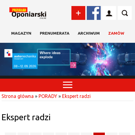
MAGAZYN
PRENUMERATA
ARCHIWUM
ZAMÓW
Strona główna
»
PORADY
»
Ekspert radzi
Ekspert radzi