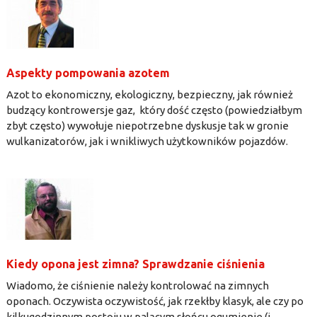
Aspekty pompowania azotem
Azot to ekonomiczny, ekologiczny, bezpieczny, jak również
budzący kontrowersje gaz, który dość często (powiedziałbym
zbyt często) wywołuje niepotrzebne dyskusje tak w gronie
wulkanizatorów, jak i wnikliwych użytkowników pojazdów.
Kiedy opona jest zimna? Sprawdzanie ciśnienia
Wiadomo, że ciśnienie należy kontrolować na zimnych
oponach. Oczywista oczywistość, jak rzekłby klasyk, ale czy po
kilkugodzinnym postoju w palącym słońcu ogumienie (i