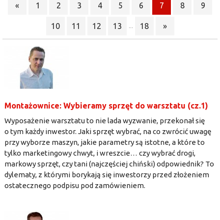
«
1
2
3
4
5
6
7
8
9
10
11
12
13
18
»
...
Montażownice: Wybieramy sprzęt do warsztatu (cz.1)
Wyposażenie warsztatu to nie lada wyzwanie, przekonał się
o tym każdy inwestor. Jaki sprzęt wybrać, na co zwrócić uwagę
przy wyborze maszyn, jakie parametry są istotne, a które to
tylko marketingowy chwyt, i wreszcie… czy wybrać drogi,
markowy sprzęt, czy tani (najczęściej chiński) odpowiednik? To
dylematy, z którymi borykają się inwestorzy przed złożeniem
ostatecznego podpisu pod zamówieniem.