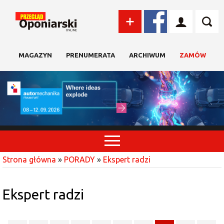
MAGAZYN
PRENUMERATA
ARCHIWUM
ZAMÓW
Strona główna
»
PORADY
»
Ekspert radzi
Ekspert radzi