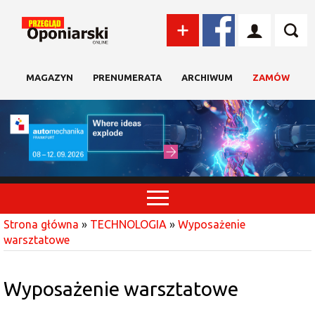
MAGAZYN
PRENUMERATA
ARCHIWUM
ZAMÓW
Strona główna
»
TECHNOLOGIA
»
Wyposażenie
warsztatowe
Wyposażenie warsztatowe