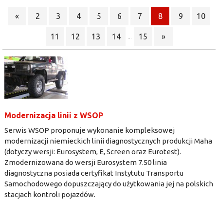
«
2
3
4
5
6
7
8
9
10
11
12
13
14
15
»
...
Modernizacja linii z WSOP
Serwis WSOP proponuje wykonanie kompleksowej
modernizacji niemieckich linii diagnostycznych produkcji Maha
(dotyczy wersji: Eurosystem, E, Screen oraz Eurotest).
Zmodernizowana do wersji Eurosystem 7.50 linia
diagnostyczna posiada certyfikat Instytutu Transportu
Samochodowego dopuszczający do użytkowania jej na polskich
stacjach kontroli pojazdów.