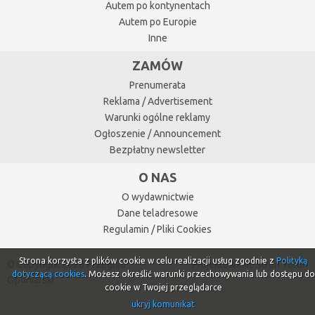
Autem po kontynentach
Autem po Europie
Inne
ZAMÓW
Prenumerata
Reklama / Advertisement
Warunki ogólne reklamy
Ogłoszenie / Announcement
Bezpłatny newsletter
O NAS
O wydawnictwie
Dane teladresowe
Regulamin / Pliki Cookies
Strona korzysta z plików cookie w celu realizacji usług zgodnie z
Polityką
© Copyright 2026 Przegląd
Projektowanie stron Toruń
dotyczącą cookies
. Możesz określić warunki przechowywania lub dostępu do
Oponiarski
cookie w Twojej przeglądarce
ukryj komunikat