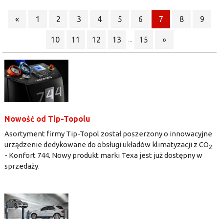
«
1
2
3
4
5
6
7
8
9
10
11
12
13
15
»
...
Nowość od Tip-Topolu
Asortyment firmy Tip-Topol został poszerzony o innowacyjne
urządzenie dedykowane do obsługi układów klimatyzacji z CO
2
- Konfort 744. Nowy produkt marki Texa jest już dostępny w
sprzedaży.