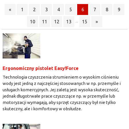
«
1
2
3
4
5
6
7
8
9
10
11
12
13
15
»
...
Ergonomiczny pistolet Easy!Force
Technologia czyszczenia strumieniem o wysokim ciśnieniu
wody jest jedną z najczęściej stosowanych w np. przemyśle i
usługach komercyjnych. Jej zaletą jest wysoka skuteczność,
jednak długotrwałe prace czyszczące np. w przemyśle lub
motoryzacji wymagają, aby sprzęt czyszczący był nie tylko
skuteczny, ale i komfortowy w obsłudze.