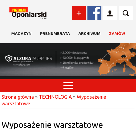
MAGAZYN
PRENUMERATA
ARCHIWUM
ZAMÓW
Strona główna
»
TECHNOLOGIA
»
Wyposażenie
warsztatowe
Wyposażenie warsztatowe