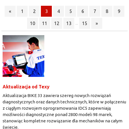
«
1
2
3
4
5
6
7
8
9
10
11
12
13
15
»
...
Aktualizacja od Texy
Aktualizacja BIKE 33 zawiera szereg nowych rozwiązań
diagnostycznych oraz danych technicznych, które w połączeniu
z ciągłym rozwojem oprogramowania IDC5 zapewniają
możliwości diagnostyczne ponad 2800 modeli 98 marek,
stanowiąc kompletne rozwiązanie dla mechaników na całym
świecie.