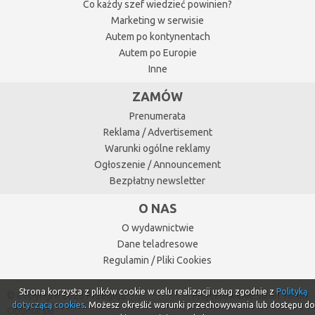
Co każdy szef wiedzieć powinien?
Marketing w serwisie
Autem po kontynentach
Autem po Europie
Inne
ZAMÓW
Prenumerata
Reklama / Advertisement
Warunki ogólne reklamy
Ogłoszenie / Announcement
Bezpłatny newsletter
O NAS
O wydawnictwie
Dane teladresowe
Regulamin / Pliki Cookies
Strona korzysta z plików cookie w celu realizacji usług zgodnie z
Polityką
© Copyright 2026 Przegląd
Projektowanie stron Toruń
dotyczącą cookies
. Możesz określić warunki przechowywania lub dostępu do
Oponiarski