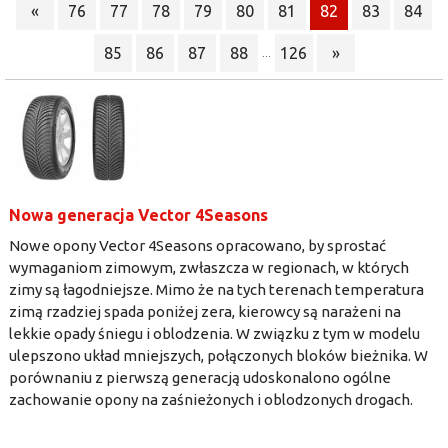
«
76
77
78
79
80
81
82
83
84
85
86
87
88
126
»
...
Nowa generacja Vector 4Seasons
Nowe opony Vector 4Seasons opracowano, by sprostać
wymaganiom zimowym, zwłaszcza w regionach, w których
zimy są łagodniejsze. Mimo że na tych terenach temperatura
zimą rzadziej spada poniżej zera, kierowcy są narażeni na
lekkie opady śniegu i oblodzenia. W związku z tym w modelu
ulepszono układ mniejszych, połączonych bloków bieżnika. W
porównaniu z pierwszą generacją udoskonalono ogólne
zachowanie opony na zaśnieżonych i oblodzonych drogach.