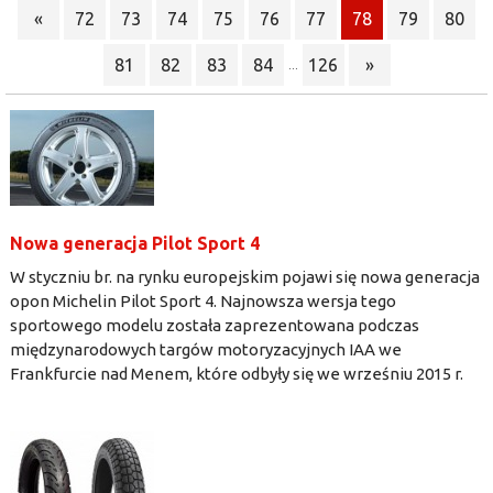
«
72
73
74
75
76
77
78
79
80
81
82
83
84
126
»
...
Nowa generacja Pilot Sport 4
W styczniu br. na rynku europejskim pojawi się nowa generacja
opon Michelin Pilot Sport 4. Najnowsza wersja tego
sportowego modelu została zaprezentowana podczas
międzynarodowych targów motoryzacyjnych IAA we
Frankfurcie nad Menem, które odbyły się we wrześniu 2015 r.