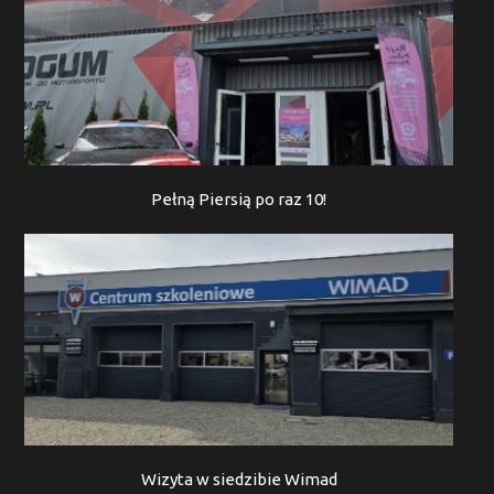
Pełną Piersią po raz 10!
Wizyta w siedzibie Wimad