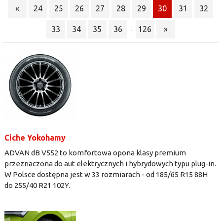
«
24
25
26
27
28
29
30
31
32
33
34
35
36
126
»
...
Ciche Yokohamy
ADVAN dB V552 to komfortowa opona klasy premium
przeznaczona do aut elektrycznych i hybrydowych typu plug-in.
W Polsce dostępna jest w 33 rozmiarach - od 185/65 R15 88H
do 255/40 R21 102Y.