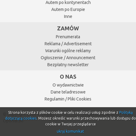
Autem po kontynentach
Autem po Europie
Inne
ZAMÓW
Prenumerata
Reklama / Advertisement
Warunki ogólne reklamy
Ogłoszenie / Announcement
Bezpłatny newsletter
O NAS
O wydawnictwie
Dane teladresowe
Regulamin / Pliki Cookies
Strona korzysta z plików cookie w celu realizacji usług zgodnie z
Polityką
© Copyright 2026 Przegląd
Projektowanie stron Toruń
dotyczącą cookies
. Możesz określić warunki przechowywania lub dostępu do
Oponiarski
cookie w Twojej przeglądarce
ukryj komunikat