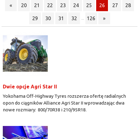
«
20
21
22
23
24
25
26
27
28
29
30
31
32
126
»
...
Dwie opcje Agri Star II
Yokohama Off-Highway Tyres rozszerza ofertę radialnych
opon do ciągników Alliance Agri Star II wprowadzając dwa
nowe rozmiary: 800/70R38 i 210/95R18.