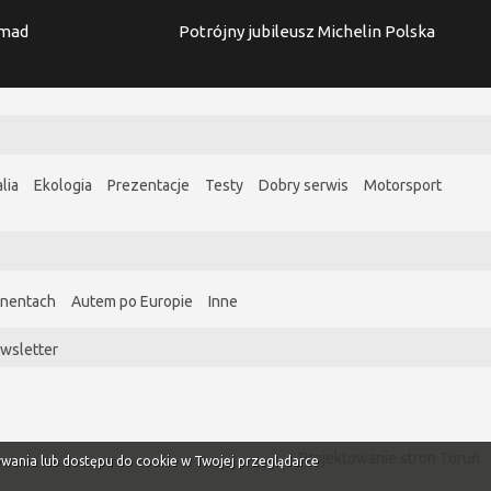
imad
Potrójny jubileusz Michelin Polska
lia
Ekologia
Prezentacje
Testy
Dobry serwis
Motorsport
ynentach
Autem po Europie
Inne
wsletter
Projektowanie stron Toruń
ywania lub dostępu do cookie w Twojej przeglądarce