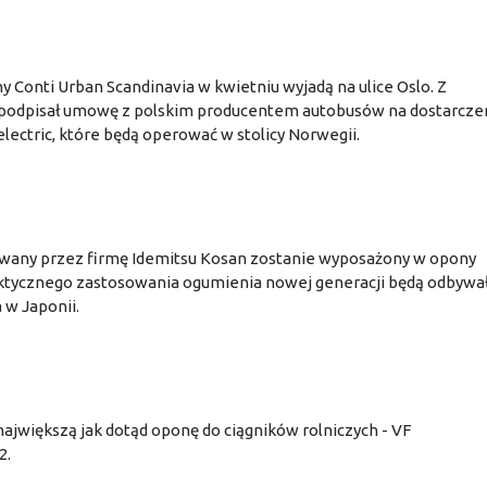
 Conti Urban Scandinavia w kwietniu wyjadą na ulice Oslo. Z
 podpisał umowę z polskim producentem autobusów na dostarcze
lectric, które będą operować w stolicy Norwegii.
wany przez firmę Idemitsu Kosan zostanie wyposażony w opony
aktycznego zastosowania ogumienia nowej generacji będą odbywał
 w Japonii.
ajwiększą jak dotąd oponę do ciągników rolniczych - VF
42.