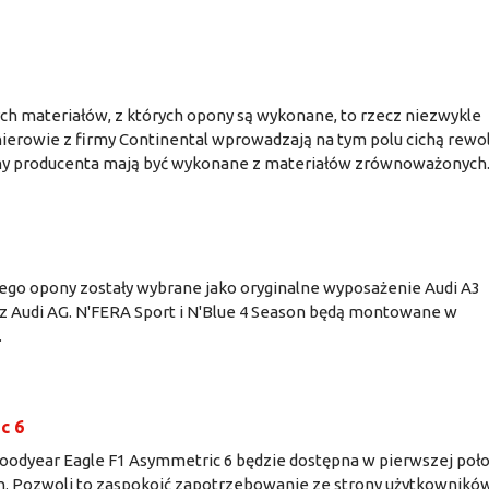
ych materiałów, z których opony są wykonane, to rzecz niezwykle
ynierowie z firmy Continental wprowadzają na tym polu cichą rewo
pony producenta mają być wykonane z materiałów zrównoważonych
e jego opony zostały wybrane jako oryginalne wyposażenie Audi A3
z Audi AG. N'FERA Sport i N'Blue 4 Season będą montowane w
.
c 6
oodyear Eagle F1 Asymmetric 6 będzie dostępna w pierwszej poł
h. Pozwoli to zaspokoić zapotrzebowanie ze strony użytkownikó