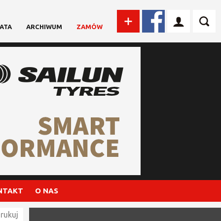
ATA
ARCHIWUM
ZAMÓW
NTAKT
O NAS
rukuj