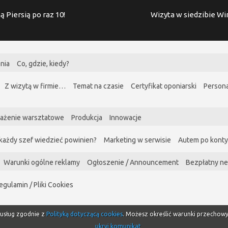
ą Piersią po raz 10!
Wizyta w siedzibie W
nia
Co, gdzie, kiedy?
Z wizytą w firmie…
Temat na czasie
Certyfikat oponiarski
Persona
ażenie warsztatowe
Produkcja
Innowacje
każdy szef wiedzieć powinien?
Marketing w serwisie
Autem po kont
Warunki ogólne reklamy
Ogłoszenie / Announcement
Bezpłatny ne
egulamin / Pliki Cookies
i usług zgodnie z
Polityką dotyczącą cookies
. Możesz określić warunki przechow
ukryj komunikat