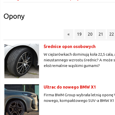
Opony
«
19
20
21
22
Średnice opon osobowych
W ciężarówkach dominują koła 22,5 cala, a
nieustannego wzrostu średnic? A może sa
ekstremalnie wąskimi gumami?
Ultrac do nowego BMW X1
Firma BWM Group wybrała letnią oponę V
nowego, kompaktowego SUV-a BMW X1