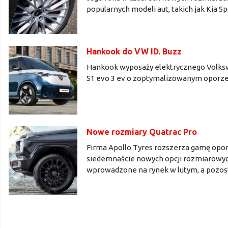
popularnych modeli aut, takich jak Kia S
Hankook do VW ID. Buzz
Hankook wyposaży elektrycznego Volksw
S1 evo 3 ev o zoptymalizowanym oporze
Nowe rozmiary Quatrac Pro
Firma Apollo Tyres rozszerza gamę opon
siedemnaście nowych opcji rozmiarowych
wprowadzone na rynek w lutym, a pozosta