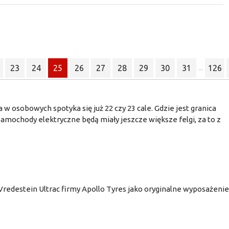
23
24
25
26
27
28
29
30
31
126
...
 w osobowych spotyka się już 22 czy 23 cale. Gdzie jest granica
mochody elektryczne będą miały jeszcze większe felgi, za to z
redestein Ultrac firmy Apollo Tyres jako oryginalne wyposażenie