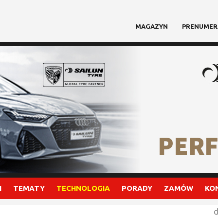
MAGAZYN
PRENUMER
I
TEMATY
TECHNOLOGIA
PORADY
ZAMÓW
KO
d