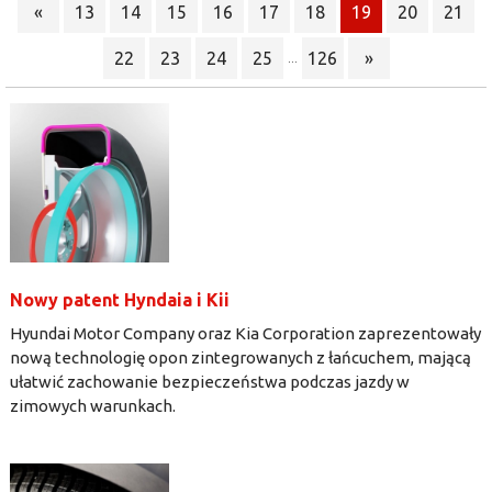
«
13
14
15
16
17
18
19
20
21
22
23
24
25
126
»
...
Nowy patent Hyndaia i Kii
Hyundai Motor Company oraz Kia Corporation zaprezentowały
nową technologię opon zintegrowanych z łańcuchem, mającą
ułatwić zachowanie bezpieczeństwa podczas jazdy w
zimowych warunkach.