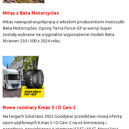
Mitas z Beta Motorcycles
Mitas nawiązał współpracę z włoskim producentem motocykli
Beta Motorcycles. Opony Terra Force-EF w wersji Super
zostały wybrane na oryginalne wyposażenie modeli Beta
Xtrainer 250 i 300 z 2024 roku.
Nowe rozmiary Kmax S i D Gen-2
Na targach Solutrans 2023 Goodyear przedstawi nową ofertę
opon użytkowych Kmax S i D Gen-2 na oś kierowaną i
napędową, powiększoną o rozmiary 17,5" i 19,5". Nowa linia