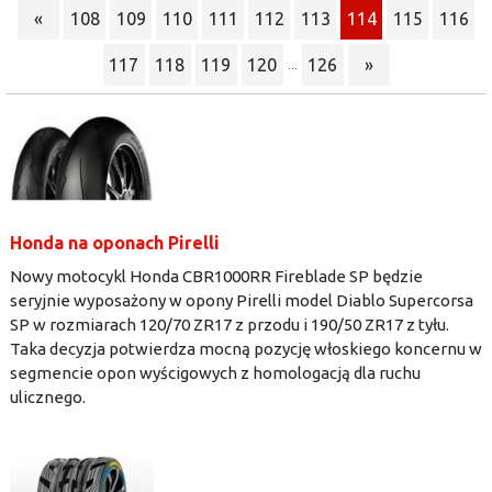
«
108
109
110
111
112
113
114
115
116
117
118
119
120
126
»
...
Honda na oponach Pirelli
Nowy motocykl Honda CBR1000RR Fireblade SP będzie
seryjnie wyposażony w opony Pirelli model Diablo Supercorsa
SP w rozmiarach 120/70 ZR17 z przodu i 190/50 ZR17 z tyłu.
Taka decyzja potwierdza mocną pozycję włoskiego koncernu w
segmencie opon wyścigowych z homologacją dla ruchu
ulicznego.