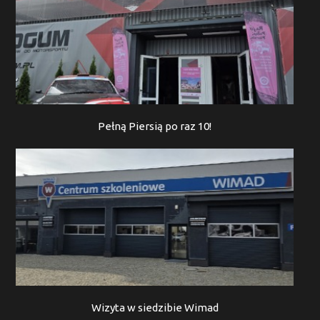
Pełną Piersią po raz 10!
Wizyta w siedzibie Wimad