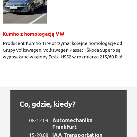
Kumho z homologacją VW
Producent Kumho Tire otrzymał kolejne homologacje od
Grupy Volkswagen. Volkswagen Passat i Škoda Superb są
wyposażane w opony Ecsta HS52 w rozmiarze 215/60 R16.
Co, gdzie, kiedy?
Automechanika
08-12.09
Frankfurt
IAA Transportation
15-20.08