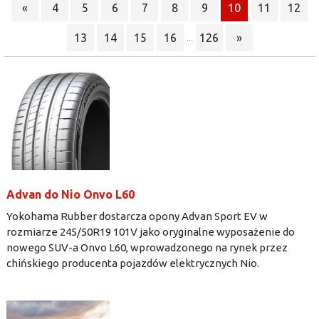
«
4
5
6
7
8
9
10
11
12
13
14
15
16
126
»
...
Advan do Nio Onvo L60
Yokohama Rubber dostarcza opony Advan Sport EV w
rozmiarze 245/50R19 101V jako oryginalne wyposażenie do
nowego SUV-a Onvo L60, wprowadzonego na rynek przez
chińskiego producenta pojazdów elektrycznych Nio.