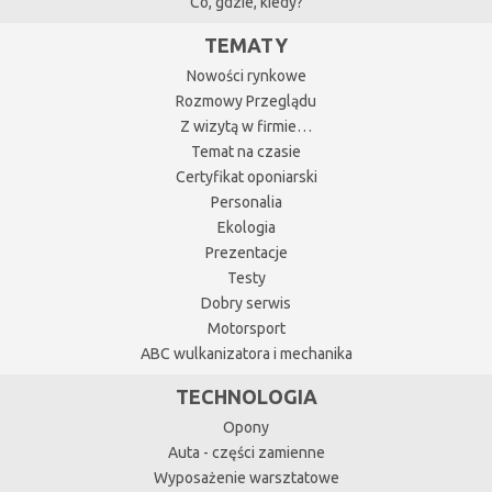
Co, gdzie, kiedy?
TEMATY
Nowości rynkowe
Rozmowy Przeglądu
Z wizytą w firmie…
Temat na czasie
Certyfikat oponiarski
Personalia
Ekologia
Prezentacje
Testy
Dobry serwis
Motorsport
ABC wulkanizatora i mechanika
TECHNOLOGIA
Opony
Auta - części zamienne
Wyposażenie warsztatowe