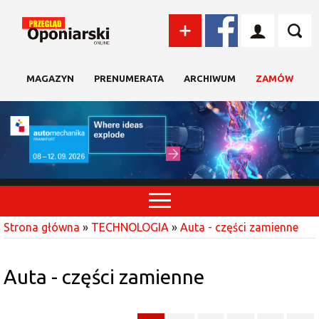
MAGAZYN
PRENUMERATA
ARCHIWUM
ZAMÓW
Strona główna
»
TECHNOLOGIA
»
Auta - części zamienne
Auta - części zamienne