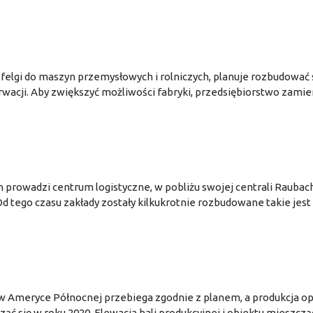
i felgi do maszyn przemysłowych i rolniczych, planuje rozbudować
wacji. Aby zwiększyć możliwości fabryki, przedsiębiorstwo zamie
 prowadzi centrum logistyczne, w pobliżu swojej centrali Raubach
 tego czasu zakłady zostały kilkukrotnie rozbudowane takie jest
w Ameryce Północnej przebiega zgodnie z planem, a produkcja o
ć się w roku 2020. Elewacja hali produkcyjnej i obiektu mieszcz