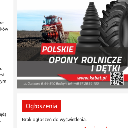
ne
ników
go
est
ałym
Ogłoszenia
będą
Brak ogłoszeń do wyświetlenia.
.