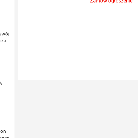
Zamów ogłoszenie
 swój
rza
,
pon
ącego