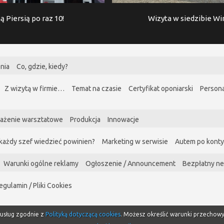
ą Piersią po raz 10!
Wizyta w siedzibie W
nia
Co, gdzie, kiedy?
Z wizytą w firmie…
Temat na czasie
Certyfikat oponiarski
Persona
ażenie warsztatowe
Produkcja
Innowacje
każdy szef wiedzieć powinien?
Marketing w serwisie
Autem po kont
Warunki ogólne reklamy
Ogłoszenie / Announcement
Bezpłatny ne
egulamin / Pliki Cookies
i usług zgodnie z
Polityką dotyczącą cookies
. Możesz określić warunki przechow