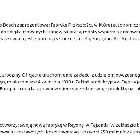
Bosch zaprezentował Fabrykę Przyszłości, w której autonomicz
 do zdigitalizowanych stanowisk pracy, roboty wspierają pracow
ealizowana jest z pomocą sztucznej inteligencji (ang. AI - Artificial
. urodziny. Oficjalne uruchomienie zakładu, z udziałem ówczesne
 miało miejsce 4 kwietnia 1939 r. Zakład produkcyjny w Dębicy j
w Europie, a marka z powodzeniem sprzedaje swoje produkty na c
 otworzył swoją nową fabrykę w Rayong, w Tajlandii. W zakładzie 
ch i dostawczych. Koszt inwestycji to około 250 milionów euro