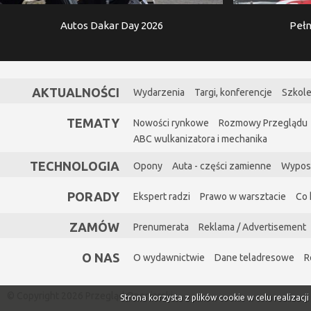
Autos Dakar Day 2026
Pełn
AKTUALNOŚCI
Wydarzenia
Targi, konferencje
Szkole
TEMATY
Nowości rynkowe
Rozmowy Przeglądu
ABC wulkanizatora i mechanika
TECHNOLOGIA
Opony
Auta - części zamienne
Wypos
PORADY
Ekspert radzi
Prawo w warsztacie
Co 
ZAMÓW
Prenumerata
Reklama / Advertisement
O NAS
O wydawnictwie
Dane teladresowe
R
© Copyright 2026 Przegląd Oponiarski
Strona korzysta z plików cookie w celu realizacj