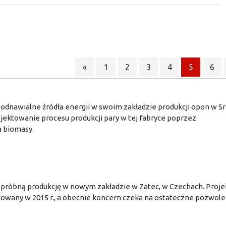
«
1
2
3
4
5
6
odnawialne źródła energii w swoim zakładzie produkcji opon w Sr
jektowanie procesu produkcji pary w tej fabryce poprzez
 biomasy.
róbną produkcję w nowym zakładzie w Zatec, w Czechach. Proje
kowany w 2015 r., a obecnie koncern czeka na ostateczne pozwole