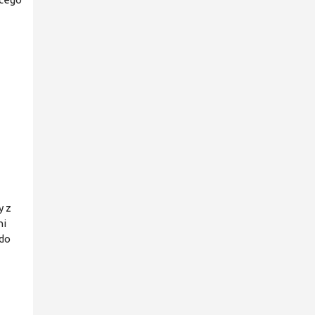
y z
ni
 do