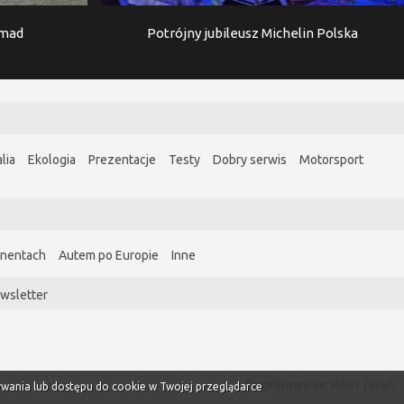
imad
Potrójny jubileusz Michelin Polska
lia
Ekologia
Prezentacje
Testy
Dobry serwis
Motorsport
ynentach
Autem po Europie
Inne
wsletter
Projektowanie stron Toruń
ywania lub dostępu do cookie w Twojej przeglądarce