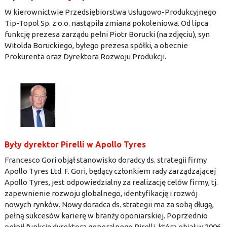
W kierownictwie Przedsiębiorstwa Usługowo-Produkcyjnego
Tip-Topol Sp. z o.o. nastąpiła zmiana pokoleniowa. Od lipca
funkcję prezesa zarządu pełni Piotr Borucki (na zdjęciu), syn
Witolda Boruckiego, byłego prezesa spółki, a obecnie
Prokurenta oraz Dyrektora Rozwoju Produkcji.
Były dyrektor Pirelli w Apollo Tyres
Francesco Gori objął stanowisko doradcy ds. strategii firmy
Apollo Tyres Ltd. F. Gori, będący członkiem rady zarządzającej
Apollo Tyres, jest odpowiedzialny za realizację celów firmy, tj.
zapewnienie rozwoju globalnego, identyfikację i rozwój
nowych rynków. Nowy doradca ds. strategii ma za sobą długą,
pełną sukcesów karierę w branży oponiarskiej. Poprzednio
pełnił funkcję dyrektora generalnego Pirelli, którą objął w 2006