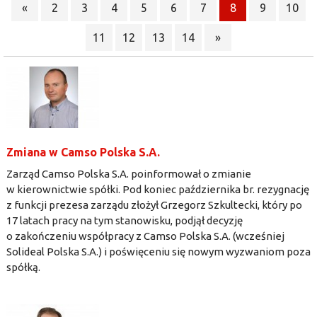
«
2
3
4
5
6
7
8
9
10
11
12
13
14
»
Zmiana w Camso Polska S.A.
Zarząd Camso Polska S.A. poinformował o zmianie
w kierownictwie spółki. Pod koniec października br. rezygnację
z funkcji prezesa zarządu złożył Grzegorz Szkultecki, który po
17 latach pracy na tym stanowisku, podjął decyzję
o zakończeniu współpracy z Camso Polska S.A. (wcześniej
Solideal Polska S.A.) i poświęceniu się nowym wyzwaniom poza
spółką.