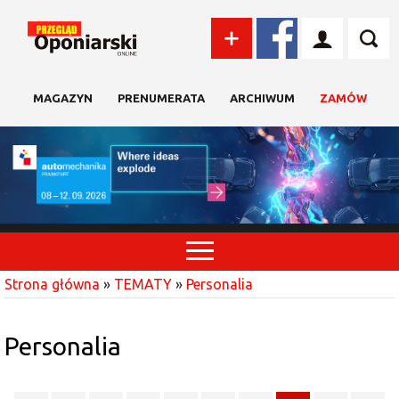
MAGAZYN
PRENUMERATA
ARCHIWUM
ZAMÓW
Strona główna
»
TEMATY
»
Personalia
Personalia