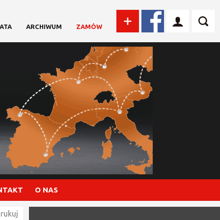
ATA
ARCHIWUM
ZAMÓW
NTAKT
O NAS
rukuj