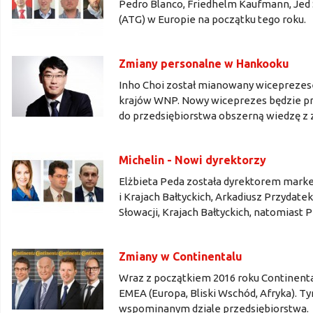
Pedro Blanco, Friedhelm Kaufmann, Jed So
(ATG) w Europie na początku tego roku.
Zmiany personalne w Hankooku
Inho Choi został mianowany wiceprezes
krajów WNP. Nowy wiceprezes będzie pr
do przedsiębiorstwa obszerną wiedzę z 
Michelin - Nowi dyrektorzy
Elżbieta Peda została dyrektorem market
i Krajach Bałtyckich, Arkadiusz Przyda
Słowacji, Krajach Bałtyckich, natomiast 
Zmiany w Continentalu
Wraz z początkiem 2016 roku Continent
EMEA (Europa, Bliski Wschód, Afryka). 
wspominanym dziale przedsiębiorstwa.