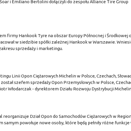
ar i Emiliano Bertolini dołączyli do zespołu Alliance Tire Group
em firmy Hankook Tyre na obszar Europy Północnej i Środkowej 
acował w siedzibie spółki zależnej Hankook w Warszawie. Wniesi
zakresu sprzedaży i marketingu.
ingu Linii Opon Ciężarowych Michelin w Polsce, Czechach, Słowac
tek został szefem sprzedaży Opon Przemysłowych w Polsce, Czecha
Piotr Włodarczak - dyrektorem Działu Rozwoju Dystrybucji Michelin
al reorganizuje Dział Opon do Samochodów Ciężarowych w Regio
Tym samym powołuje nowe osoby, które będą pełniły różne funkcje