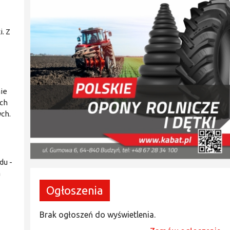
i. Z
ie
ych
ch.
du -
a
Ogłoszenia
Brak ogłoszeń do wyświetlenia.