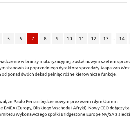
5
6
7
8
9
10
11
12
13
14
...
wiadczenie w branży motoryzacyjnej, został nowym szefem sprze
a tym stanowisku poprzedniego dyrektora sprzedaży Jaapa van We
h od ponad dwóch dekad pełniąc różne kierownicze funkcje.
wał, że Paolo Ferrari będzie nowym prezesem i dyrektorem
 EMEA (Europy, Bliskiego Wschodu i Afryki). Nowy CEO dołączy t
Komitetu Wykonawczego spółki Bridgestone Europe NV/SA z siedz