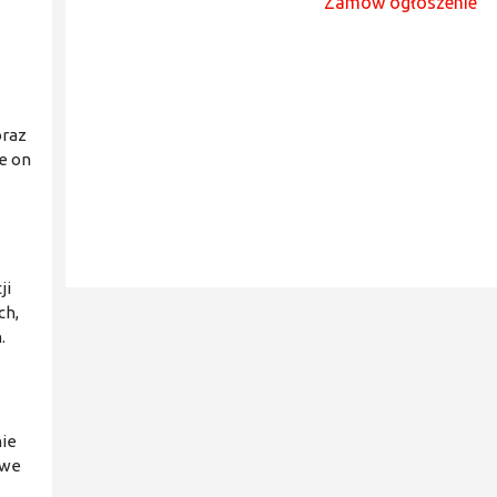
Zamów ogłoszenie
oraz
e on
ji
ch,
.
nie
 we