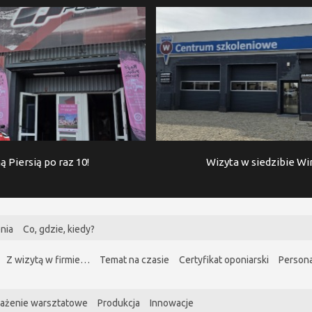
ą Piersią po raz 10!
Wizyta w siedzibie W
nia
Co, gdzie, kiedy?
Z wizytą w firmie…
Temat na czasie
Certyfikat oponiarski
Persona
ażenie warsztatowe
Produkcja
Innowacje