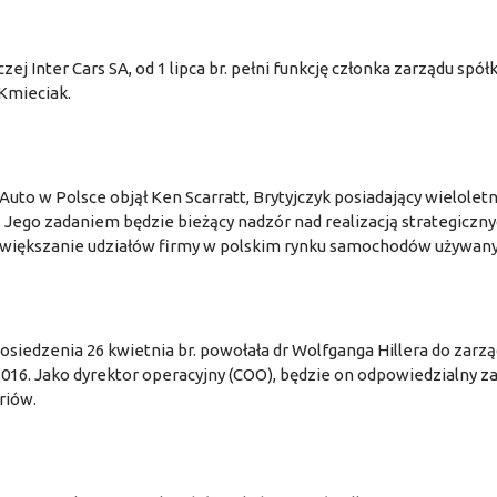
j Inter Cars SA, od 1 lipca br. pełni funkcję członka zarządu spółk
Kmieciak.
to w Polsce objął Ken Scarratt, Brytyjczyk posiadający wieloletn
Jego zadaniem będzie bieżący nadzór nad realizacją strategiczn
 zwiększanie udziałów firmy w polskim rynku samochodów używany
iedzenia 26 kwietnia br. powołała dr Wolfganga Hillera do zarzą
2016. Jako dyrektor operacyjny (COO), będzie on odpowiedzialny z
riów.