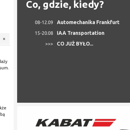
Co, gdzie, kiedy?
Automechanika Frankfurt
08-12.09
IAA Transportation
15-20.08
»
CO JUŻ BYŁO...
>>>
daży
ssum.
akże
ibą